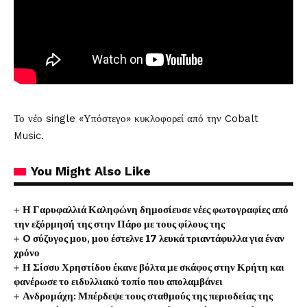
Το νέο single «Υπόστεγο» κυκλοφορεί από την Cobalt
Music.
You Might Also Like
Η Γαρυφαλλιά Καληφώνη δημοσίευσε νέες φωτογραφίες από
την εξόρμησή της στην Πάρο με τους φίλους της
O σύζυγος μου, μου έστελνε 17 λευκά τριαντάφυλλα για έναν
χρόνο
Η Σίσσυ Χρηστίδου έκανε βόλτα με σκάφος στην Κρήτη και
φανέρωσε το ειδυλλιακό τοπίο που απολαμβάνει
Ανδρομάχη: Μπέρδεψε τους σταθμούς της περιοδείας της