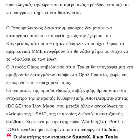
προεκλογικά, την ώρα που ο αμερικανός πρόεδρος ετοιμάζεται
να υπογράψει σήμερα νέα διατάγματα.
Ο Ρεπουμπλικάνος δισεκατομμυριούχος δεν μπορεί να
καταργήσει αυτό το υπουργείο χωρίς την έγκριση του
Κογκρέσου, κάτι που θα ήταν δύσκολο να πετύχει. Όμως τα
αμερικανικά ΜΜΕ αναφέρουν ότι θα λάβει μέτρα με στόχο να
το «διαλύσει εκ των έσω».
Ο Λευκός Οίκος επιβεβαίωσε ότι ο Τραμπ θα υπογράψει μια νέα
ομοβροντία διαταγμάτων απόψε στο Οβάλ Γραφείο, χωρίς να
διευκρινίσει το περιεχόμενό τους.
Οι υπηρεσίες της ομοσπονδιακής κυβέρνησης βρίσκονται στο
στόχαστρο της επιτροπής Κυβερνητικής Αποτελεσματικότητας
(DOGE) του Ίλον Μασκ, που μεταξύ άλλων ανακοίνωσε το
κλείσιμο της USAID, της υπηρεσίας διεθνούς αναπτυξιακής
βοήθειας. Σύμφωνα με την εφημερίδα Washington Post, η
DOGE αναλύει ήδη δεδομένα από τα υπουργείο Παιδείας.
Ο ιδιοκτήτης των εταιρειών SpaceX, X και Tesla