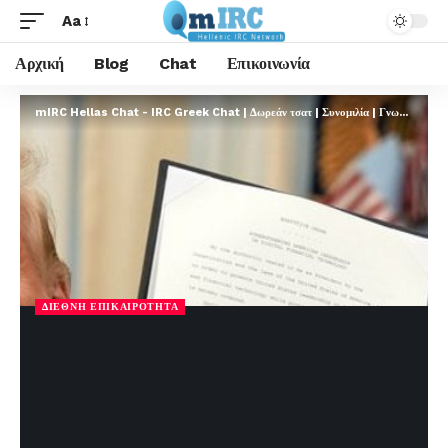
Aa
Αρχική
Blog
Chat
Επικοινωνία
mIRC Hellas Chat - IRC Greek Chat | Δωρεάν τσατ | Συνομιλία | Γνωριμίες | FREE
ΔΙΕΘΝΉ ΕΠΙΚΑΙΡΌΤΗΤΑ