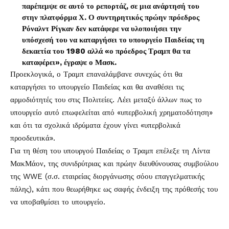
παρέπεμψε σε αυτό το ρεπορτάζ, σε μια ανάρτησή του
στην πλατφόρμα Χ. Ο συντηρητικός πρώην πρόεδρος
Ρόναλντ Ρίγκαν δεν κατάφερε να υλοποιήσει την
υπόσχεσή του να καταργήσει το υπουργείο Παιδείας τη
δεκαετία του 1980 αλλά «ο πρόεδρος Τραμπ θα τα
καταφέρει», έγραψε ο Μασκ.
Προεκλογικά, ο Τραμπ επαναλάμβανε συνεχώς ότι θα
καταργήσει το υπουργείο Παιδείας και θα αναθέσει τις
αρμοδιότητές του στις Πολιτείες. Λέει μεταξύ άλλων πως το
υπουργείο αυτό επωφελείται από «υπερβολική χρηματοδότηση»
και ότι τα σχολικά ιδρύματα έχουν γίνει «υπερβολικά
προοδευτικά».
Για τη θέση του υπουργού Παιδείας ο Τραμπ επέλεξε τη Λίντα
ΜακΜάον, της συνιδρύτριας και πρώην διευθύνουσας συμβούλου
της WWE (σ.σ. εταιρείας διοργάνωσης σόου επαγγελματικής
πάλης), κάτι που θεωρήθηκε ως σαφής ένδειξη της πρόθεσής του
να υποβαθμίσει το υπουργείο.