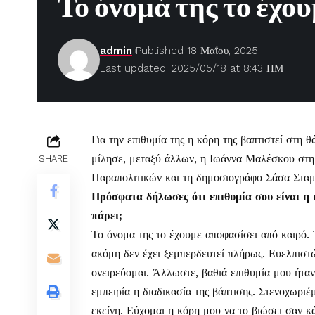
Το όνομά της το έχο
admin
Published 18 Μαΐου, 2025
Last updated: 2025/05/18 at 8:43 ΠΜ
Για την επιθυμία της η κόρη της βαπτιστεί στη
μίλησε, μεταξύ άλλων, η
Ιωάννα Μαλέσκου
στη
SHARE
Παραπολιτικών και τη δημοσιογράφο Σάσα Σταμ
Πρόσφατα δήλωσες ότι επιθυμία σου είναι η 
πάρει;
Το όνομα της το έχουμε αποφασίσει από καιρό. 
ακόμη δεν έχει ξεμπερδευτεί πλήρως. Ευελπιστ
ονειρεύομαι. Άλλωστε, βαθιά επιθυμία μου ήταν α
εμπειρία η διαδικασία της βάπτισης. Στενοχωρι
εκείνη. Εύχομαι η κόρη μου να το βιώσει σαν κ