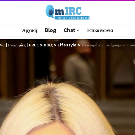
Αρχική
Blog
Chat
Επικοινωνία
α | Γνωριμίες | FREE
>
Blog
>
Lifestyle
>
Το όνομά της το έχουμε αποφα