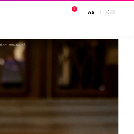
9
Aa
σίσει από καιρό