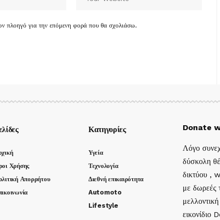
τον πλοηγό για την επόμενη φορά που θα σχολιάσω.
Donate w
ελίδες
Κατηγορίες
Λόγο συνεχ
ρχική
Υγεία
δύσκολη θέ
ροι Χρήσης
Τεχνολογία
δικτύου , 
ολιτική Απορρήτου
Διεθνή επικαιρότητα
με δωρεές τ
πικοινωνία
Automoto
μελλοντική
Lifestyle
εικονίδιο 