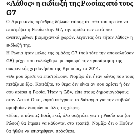
«Λάθος» η εκδίωξή της Ρωσίας από τους
G7
Ο Αμερικανός πρόεδρος δήλωσε επίσης ότι «θα του άρεσε» να
επιστρέψει η Ρωσία στην G7, την ομάδα των επτά πιο
ανεπτυγμένων βιομηχανικά χωρών, λέγοντας ότι «ήταν λάθος» η
εκδίωξή της.
Η Ρωσία ήταν μέλος της ομάδας G7 (πού τότε την αποκαλούσαν
G8) μέχρι που εκδιώχθηκε με αφορμή την προσάρτηση της
ουκρανικής χερσονήσου της Κριμαίας, το 2014.
«Θα μου άρεσε να επιστρέψουν. Νομίζω ότι ήταν λάθος που τους
πετάξαμε έξω. Κοιτάξτε, το θέμα δεν είναι αν σου αρέσει ή δεν
σου αρέσει η Ρωσία. Ήταν η G8», είπε στους δημοσιογράφους
στον Λευκό Οίκο, αφού υπέγραψε το διάταγμα για την επιβολή
αμοιβαίων δασμών σε όλες τις χώρες.
«Είπα, τι κάνετε; Εσείς εκεί, όλο συζητάτε για τη Ρωσία και (οι
Ρώσοι) θα έπρεπε να κάθονται στο τραπέζι. Νομίζω ότι ο Πούτιν
θα ήθελε να επιστρέψει», πρόσθεσε.