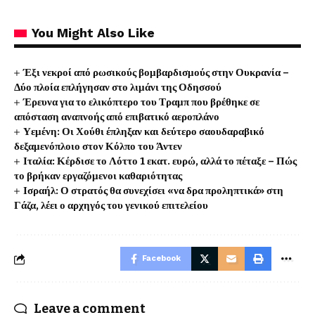
You Might Also Like
Έξι νεκροί από ρωσικούς βομβαρδισμούς στην Ουκρανία –
Δύο πλοία επλήγησαν στο λιμάνι της Οδησσού
Έρευνα για το ελικόπτερο του Τραμπ που βρέθηκε σε
απόσταση αναπνοής από επιβατικό αεροπλάνο
Υεμένη: Οι Χούθι έπληξαν και δεύτερο σαουδαραβικό
δεξαμενόπλοιο στον Κόλπο του Άντεν
Ιταλία: Κέρδισε το Λόττο 1 εκατ. ευρώ, αλλά το πέταξε – Πώς
το βρήκαν εργαζόμενοι καθαριότητας
Ισραήλ: Ο στρατός θα συνεχίσει «να δρα προληπτικά» στη
Γάζα, λέει ο αρχηγός του γενικού επιτελείου
Facebook
Leave a comment