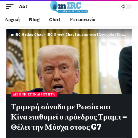
Aa
Αρχική
Blog
Chat
Επικοινωνία
mIRC Hellas Chat - IRC Greek Chat | Δωρεάν τσατ | Συνομιλία | Γνωριμίες | FREE
ΔΙΕΘΝΉ ΕΠΙΚΑΙΡΌΤΗΤΑ
Τριμερή σύνοδο με Ρωσία και
Κίνα επιθυμεί ο πρόεδρος Τραμπ –
Θέλει την Μόσχα στους G7