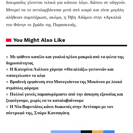
δοκιμασίες γίνονται τελικά για κάποιο λόγο. Κάπου σε οδηγούν.
Μπορεί να το αντιλαμβάνεσαι μετά από καιρό και είναι μεγάλη
αλήθεια» συμπλήρωσε, ακόμα, η Ήβη Αδάμου στην «Αγκαλιά
του Φάνη» το βράδυ της Παρασκευής.
You Might Also Like
Με ψάθινο καπέλο και γυαλιά ηλίου μακριά από τα φώτα της
δημοσιότητας
Η Κατερίνα Λιόλιου χόρεψε «Θα αλλάξω γειτονιά» και
«απογείωσε» το κέφι
Βραδινή εμφάνιση στα Ματογιάννια της Μυκόνου με λευκό
στράπλες φόρεμα
Πολλοί γονείς παρασυρόμαστε από την άσκηση εξουσίας και
ξεφεύγουμε, χωρίς να το καταλαβαίνουμε
Η Νία Βαρντάλος κάνει διακοπές στην Αντίπαρο με τον
σύντροφό της, Σπύρο Κατσαγάνη