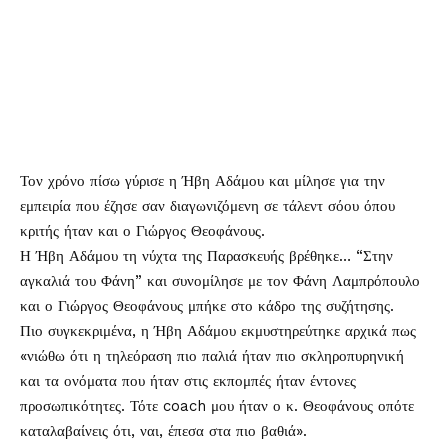
Τον χρόνο πίσω γύρισε η
Ήβη Αδάμου
και μίλησε για την
εμπειρία που έζησε σαν διαγωνιζόμενη σε τάλεντ σόου όπου
κριτής ήταν και ο
Γιώργος Θεοφάνους
.
Η Ήβη Αδάμου τη νύχτα της Παρασκευής βρέθηκε… “Στην
αγκαλιά του Φάνη” και συνομίλησε με τον Φάνη Λαμπρόπουλο
και ο Γιώργος Θεοφάνους μπήκε στο κάδρο της συζήτησης.
Πιο συγκεκριμένα, η Ήβη Αδάμου εκμυστηρεύτηκε αρχικά πως
«νιώθω ότι η τηλεόραση πιο παλιά ήταν πιο σκληροπυρηνική
και τα ονόματα που ήταν στις εκπομπές ήταν έντονες
προσωπικότητες. Τότε coach μου ήταν ο κ. Θεοφάνους οπότε
καταλαβαίνεις ότι, ναι, έπεσα στα πιο βαθιά».