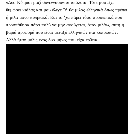
«Δυο Κύπριοι μαζί συνεννοούνται απόλυτα. Τότε μου είχε
θυμώσει κιόλας και μου έλεγε “ή θα μιλάς ελληνικά όπως πρέπει
ή μίλα μόνο κυπριακά. Και το ‘χα πάρει τόσο προσωπικά που
προσπάθησα πάρα πολύ να μην ακούγεται, όταν μιλάω, αυτή η
βαριά προφορά που είναι μεταξύ ελληνικών και κυπριακών.
Αλλά ήταν μόλις ένας δυο μήνες που είχα έρθει».