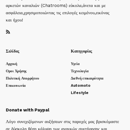
αρκετών καναλιών (Chatrooms) εύκολα,άνετα και με
ασφάλεια,χρησιμοποιώντας τις επιλογές κειμένου,εικόνας
και ήχου!
Σελίδες
Κατηγορίες
Αρχική
Υγεία
Οροι Χρήσης
Τεχνολογία
Πολιτική Απορρήτου
Διεθνή επικαιρότητα
Επικοινωνία
Automoto
Lifestyle
Donate with Paypal
Λόγο συνεχιζόμενων αυξήσεων στις παροχές μας βρισκόμαστε
σε δύσκολη θέση κάλυψη των αναγκών συντήρησης και