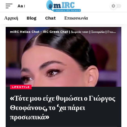
Aa
Αρχική
Blog
Chat
Επικοινωνία
mIRC Hellas Chat - IRC Greek Chat | Δωρεάν τσατ | Συνομιλία | Γνωριμίες | FREE
LIFESTYLE
«Τότε μου είχε θυμώσει ο Γιώργος
Θεοφάνους, το ‘χα πάρει
προσωπικά»