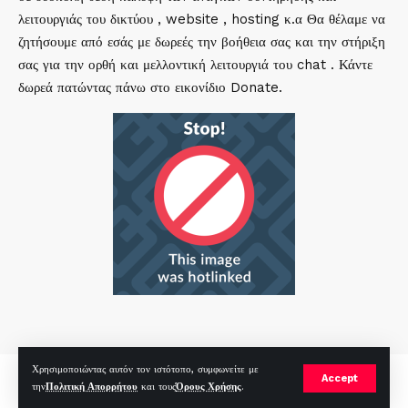
λειτουργιάς του δικτύου , website , hosting κ.α Θα θέλαμε να
ζητήσουμε από εσάς με δωρεές την βοήθεια σας και την στήριξη
σας για την ορθή και μελλοντική λειτουργιά του chat . Κάντε
δωρεά πατώντας πάνω στο εικονίδιο Donate.
Χρησιμοποιώντας αυτόν τον ιστότοπο, συμφωνείτε με
mirc.gr 2023 Copyright %year%, All Rights Reserved |
by
Sp
|
Accept
την
Πολιτική Απορρήτου
και τους
Όρους Χρήσης
.
Hosted by
RealHosting