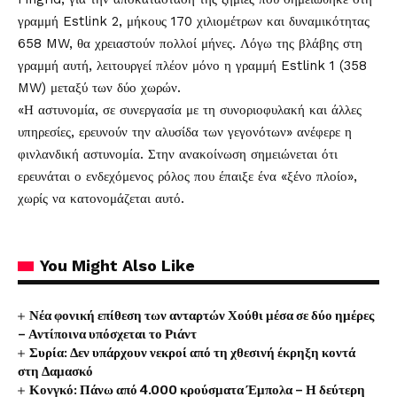
γραμμή Estlink 2, μήκους 170 χιλιομέτρων και δυναμικότητας
658 MW, θα χρειαστούν πολλοί μήνες. Λόγω της βλάβης στη
γραμμή αυτή, λειτουργεί πλέον μόνο η γραμμή Estlink 1 (358
MW) μεταξύ των δύο χωρών.
«Η αστυνομία, σε συνεργασία με τη συνοριοφυλακή και άλλες
υπηρεσίες, ερευνούν την αλυσίδα των γεγονότων» ανέφερε η
φινλανδική αστυνομία. Στην ανακοίνωση σημειώνεται ότι
ερευνάται ο ενδεχόμενος ρόλος που έπαιξε ένα «ξένο πλοίο»,
χωρίς να κατονομάζεται αυτό.
You Might Also Like
Νέα φονική επίθεση των ανταρτών Χούθι μέσα σε δύο ημέρες
– Αντίποινα υπόσχεται το Ριάντ
Συρία: Δεν υπάρχουν νεκροί από τη χθεσινή έκρηξη κοντά
στη Δαμασκό
Κονγκό: Πάνω από 4.000 κρούσματα Έμπολα – Η δεύτερη