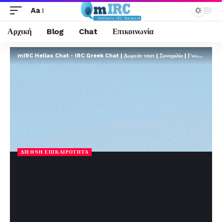
Aa
Αρχική
Blog
Chat
Επικοινωνία
mIRC Hellas Chat - IRC Greek Chat | Δωρεάν τσατ | Συνομιλία | Γνωριμίες | FREE
ΔΙΕΘΝΉ ΕΠΙΚΑΙΡΌΤΗΤΑ