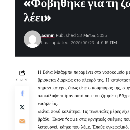
«Φοβήθηκε για τη ζω
λέει»
admin
Published 23 Μαΐου, 2025
Last updated: 2025/05/23 at 6:19 ΠΜ
Η
Βάνα Μπάρμπα
παραμένει στο νοσοκομείο με
βρίσκεται διαρκώς στο πλευρό της. Η κατάσταση 
SHARE
σημαντικότερο, όπως είπε ο κουμπάρος της, σ
αποκάλυψε τι ήταν αυτό που του ζήτησε η 59χρον
νοσηλείας.
«Είναι πολύ καλύτερα. Τις τελευταίες μέρες εί
βράδυ. Έκανε focus στις αρνητικές σκέψεις πο
λειτουργεί, κάηκε που λέμε. Έπαθε εγκεφαλικό. Ε