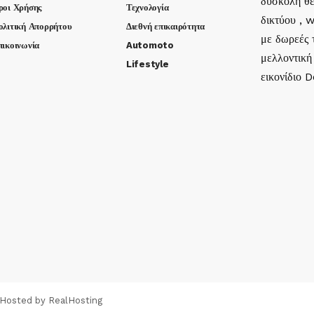
δύσκολη θέ
ροι Χρήσης
Τεχνολογία
δικτύου , 
ολιτική Απορρήτου
Διεθνή επικαιρότητα
με δωρεές τ
πικοινωνία
Automoto
μελλοντική
Lifestyle
εικονίδιο 
 Hosted by
RealHosting