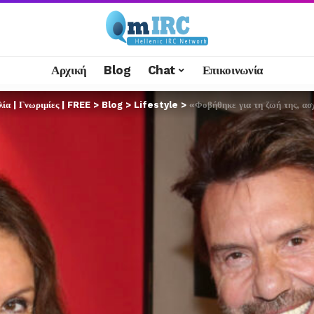
Αρχική
Blog
Chat
Επικοινωνία
α | Γνωριμίες | FREE
>
Blog
>
Lifestyle
>
«Φοβήθηκε για τη ζωή της, ασχ