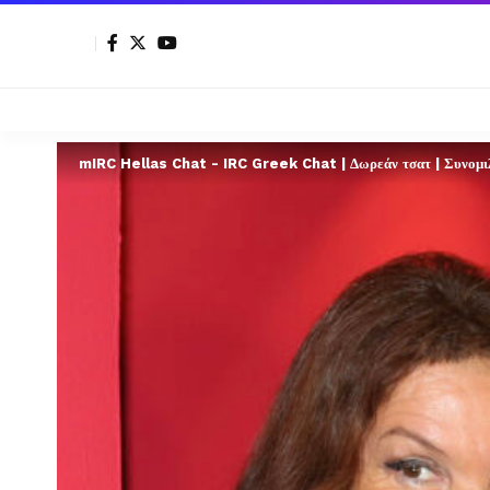
mIRC Hellas Chat - IRC Greek Chat | Δωρεάν τσατ | Συνομιλί