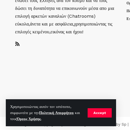
ενώσει τους Έλληνες ανά τον κόσμο και να τους
Ο
δώσει τη δυνατότητα να επικοινωνούν μέσα απο μια
Π
επιλογή αρκετών καναλιών (Chatrooms)
Ε
εύκολα,άνετα και με ασφάλεια,χρησιμοποιώντας τις
επιλογές κειμένου,εικόνας και ήχου!
Χρησιμοποιώντας αυτόν τον ιστότοπο,
συμφωνείτε με την
Πολιτική Απορρήτου
και
Accept
τους
Όρους Χρήσης
.
mirc.gr 2023 Copyright %year%, All Rights Reserved |
by
Sp
|