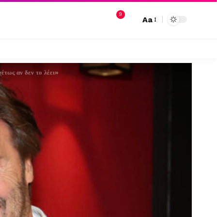
9
Aa
έτως αν δεν το λέει»