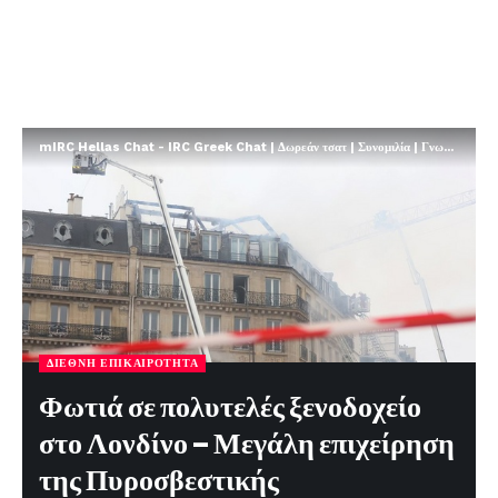
mIRC Hellas Chat - IRC Greek Chat | Δωρεάν τσατ | Συνομιλία | Γνωριμίες | FREE
ΔΙΕΘΝΉ ΕΠΙΚΑΙΡΌΤΗΤΑ
Φωτιά σε πολυτελές ξενοδοχείο
στο Λονδίνο – Μεγάλη επιχείρηση
της Πυροσβεστικής