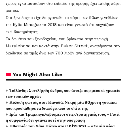
χώρος εγκαταστάσεων στο επίπεδο της οροφής έχει επίσης πάρει
φωτιά».
Στο ξενοδοχείο είχε διοργανωθεί το πάρτι των 50ων γενεθλίων
της Kylie Minogue το 2018 και είναι γνωστό ότι συχνάζουν
εκεί διασημότητες.
Τα δωμάτια του ξενοδοχείου, που βρίσκεται στην περιοχή
Marylebone και κοντά στην Baker Street, αναφέρονται στο
διαδίκτυο σε τιμές άνω των 700 λιρών ανά διανυκτέρευση.
You Might Also Like
Ταϊλάνδη: Συνελήφθη άνδρας που άνοιξε πυρ μέσα σε γραφείο
των τοπικών αρχών
Κόλαση φωτιάς στον Καναδά: Νεκρή μία 80χρονη γυναίκα
που προσπάθησε να διαφύγει από το σπίτι της
Ιράν και Τραμπ εγκλωβισμένοι στις στρατηγικές τους – Γιατί
η συμφωνία δεν φτάνει ποτέ στην υπογραφή
Ηθοποιός του Χάρι Πότερ στο OnlyFans – «Σε μία μέρα