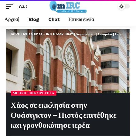
Aa
Αρχική
Blog
Chat
Επικοινωνία
mIRC Hellas Chat - IRC Greek Chat | Δωρεάν τσατ | Συνομιλία | Γνωριμίες | FREE
ΔΙΕΘΝΉ ΕΠΙΚΑΙΡΌΤΗΤΑ
Χάος σε εκκλησία στην
Ουάσιγκτον – Πιστός επιτέθηκε
και γρονθοκόπησε ιερέα