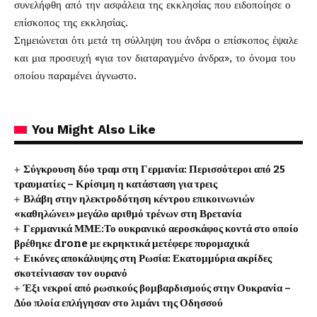
συνελήφθη από την ασφάλεια της εκκλησίας που ειδοποίησε ο
επίσκοπος της εκκλησίας.
Σημειώνεται ότι μετά τη σύλληψη του άνδρα ο επίσκοπος έψαλε
και μια προσευχή «για τον διαταραγμένο άνδρα», το όνομα του
οποίου παραμένει άγνωστο.
You Might Also Like
Σύγκρουση δύο τραμ στη Γερμανία: Περισσότεροι από 25
τραυματίες – Κρίσιμη η κατάσταση για τρεις
Βλάβη στην ηλεκτροδότηση κέντρου επικοινωνιών
«καθηλώνει» μεγάλο αριθμό τρένων στη Βρετανία
Γερμανικά ΜΜΕ:Το ουκρανικό αεροσκάφος κοντά στο οποίο
βρέθηκε drone με εκρηκτικά μετέφερε πυρομαχικά
Εικόνες αποκάλυψης στη Ρωσία: Εκατομμύρια ακρίδες
σκοτείνιασαν τον ουρανό
Έξι νεκροί από ρωσικούς βομβαρδισμούς στην Ουκρανία –
Δύο πλοία επλήγησαν στο λιμάνι της Οδησσού