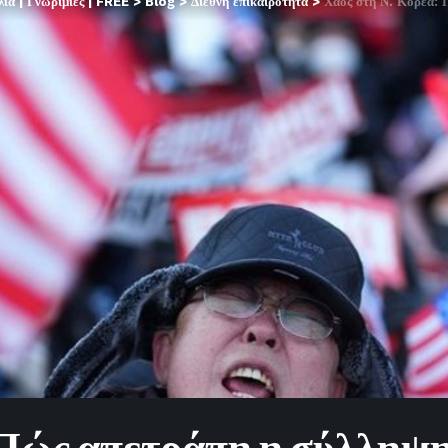
α | Γνωριμίες | FREE
>
Blog
>
Διεθνή επικαιρότητα
>
Χάος στη Ν. Κορέα: Πώς απ