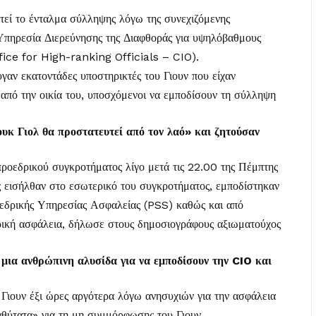
στεί το ένταλμα σύλληψης λόγω της συνεχιζόμενης
 Υπηρεσία Διερεύνησης της Διαφθοράς για υψηλόβαθμους
fice for High-ranking Officials – CIO).
γαν εκατοντάδες υποστηρικτές του Γιουν που είχαν
 από την οικία του, υποσχόμενοι να εμποδίσουν τη σύλληψη
υκ Γιολ θα προστατευτεί από τον λαό» και ζητούσαν
προεδρικού συγκροτήματος λίγο μετά τις 22.00 της Πέμπτης
 εισήλθαν στο εσωτερικό του συγκροτήματος, εμποδίστηκαν
εδρικής Υπηρεσίας Ασφαλείας (PSS) καθώς και από
δρική ασφάλεια, δήλωσε στους δημοσιογράφους αξιωματούχος
ια ανθρώπινη αλυσίδα για να εμποδίσουν την CIO και
Γιουν έξι ώρες αργότερα λόγω ανησυχιών για την ασφάλεια
αθύτατα» για τη μη συμμόρφωσης του Γιουν.