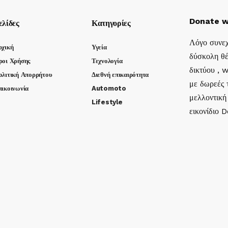
Donate w
ελίδες
Κατηγορίες
Λόγο συνεχ
ρχική
Υγεία
δύσκολη θέ
ροι Χρήσης
Τεχνολογία
δικτύου , 
ολιτική Απορρήτου
Διεθνή επικαιρότητα
με δωρεές τ
πικοινωνία
Automoto
μελλοντική
Lifestyle
εικονίδιο 