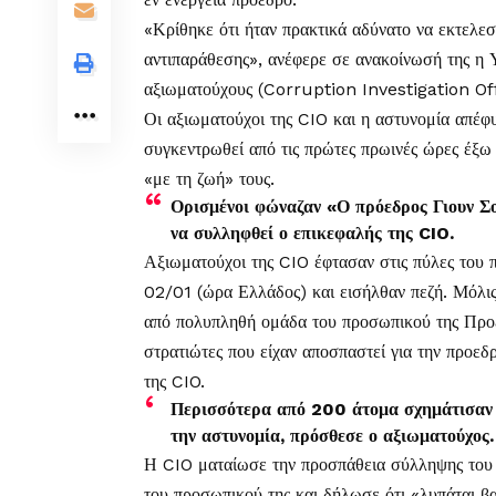
«Κρίθηκε ότι ήταν πρακτικά αδύνατο να εκτελε
αντιπαράθεσης», ανέφερε σε ανακοίνωσή της η
αξιωματούχους (Corruption Investigation Of
Οι αξιωματούχοι της CIO και η αστυνομία απέφυ
συγκεντρωθεί από τις πρώτες πρωινές ώρες έξω
«με τη ζωή» τους.
Ορισμένοι φώναζαν «Ο πρόεδρος Γιουν Σο
να συλληφθεί ο επικεφαλής της CIO.
Αξιωματούχοι της CIO έφτασαν στις πύλες του 
02/01 (ώρα Ελλάδος) και εισήλθαν πεζή. Μόλις
από πολυπληθή ομάδα του προσωπικού της Προ
στρατιώτες που είχαν αποσπαστεί για την προε
της CIO.
Περισσότερα από 200 άτομα σχημάτισαν μ
την αστυνομία, πρόσθεσε ο αξιωματούχος.
Η CIO ματαίωσε την προσπάθεια σύλληψης του 
του προσωπικού της και δήλωσε ότι «λυπάται β