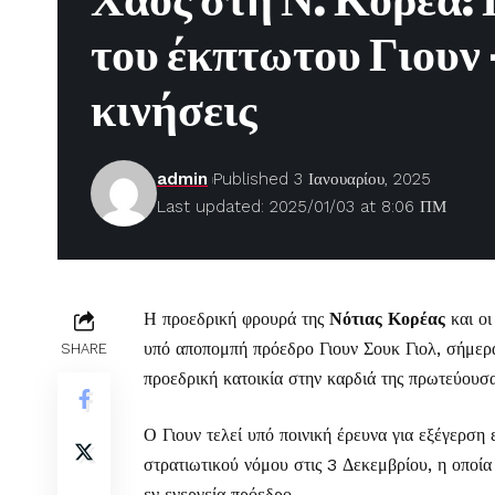
Χάος στη Ν. Κορέα:
του έκπτωτου Γιουν –
κινήσεις
admin
Published 3 Ιανουαρίου, 2025
Last updated: 2025/01/03 at 8:06 ΠΜ
Η προεδρική φρουρά της
Νότιας Κορέας
και οι
υπό αποπομπή πρόεδρο Γιουν Σουκ Γιολ, σήμερ
SHARE
προεδρική κατοικία στην καρδιά της πρωτεύουσ
Ο Γιουν τελεί υπό ποινική έρευνα για εξέγερση 
στρατιωτικού νόμου στις 3 Δεκεμβρίου, η οποί
εν ενεργεία πρόεδρο.