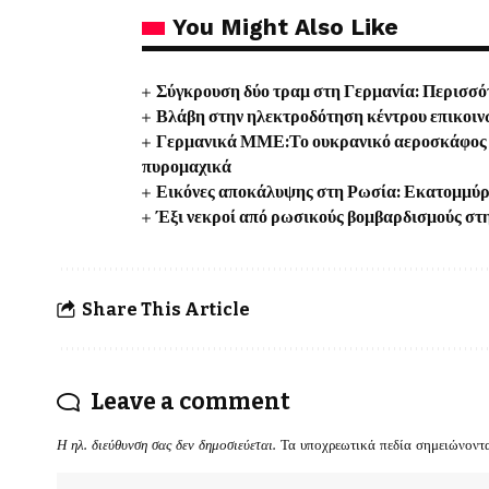
You Might Also Like
Σύγκρουση δύο τραμ στη Γερμανία: Περισσότ
Βλάβη στην ηλεκτροδότηση κέντρου επικοιν
Γερμανικά ΜΜΕ:Το ουκρανικό αεροσκάφος κ
πυρομαχικά
Εικόνες αποκάλυψης στη Ρωσία: Εκατομμύρι
Έξι νεκροί από ρωσικούς βομβαρδισμούς στη
Share This Article
Leave a comment
Η ηλ. διεύθυνση σας δεν δημοσιεύεται.
Τα υποχρεωτικά πεδία σημειώνοντ