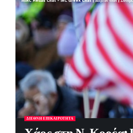
mIRC Hellas Chat - IRC Greek Chat | Δωρεάν τσατ | Συνομιλί
ΔΙΕΘΝΉ ΕΠΙΚΑΙΡΌΤΗΤΑ