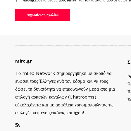
Αποθήκευσε το όνομά μου, email, και τον ιστότοπο μου σε αυτόν 
Mirc.gr
Σ
Tο mIRC Network Δημιουργήθηκε με σκοπό να
Α
ενώσει τους Έλληνες ανά τον κόσμο και να τους
Ο
δώσει τη δυνατότητα να επικοινωνούν μέσα απο μια
Π
επιλογή αρκετών καναλιών (Chatrooms)
Ε
εύκολα,άνετα και με ασφάλεια,χρησιμοποιώντας τις
επιλογές κειμένου,εικόνας και ήχου!