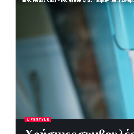
mIRC Hellas Chat - IRC Greek Chat | Δωρεάν τσατ | Συνομιλί
LIFESTYLE