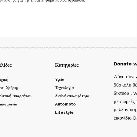
τον πλοηγό για την επόμενη φορά που θα σχολιάσω.
Donate w
ελίδες
Κατηγορίες
Λόγο συνεχ
ρχική
Υγεία
δύσκολη θέ
ροι Χρήσης
Τεχνολογία
δικτύου , 
ολιτική Απορρήτου
Διεθνή επικαιρότητα
με δωρεές τ
πικοινωνία
Automoto
μελλοντική
Lifestyle
εικονίδιο 