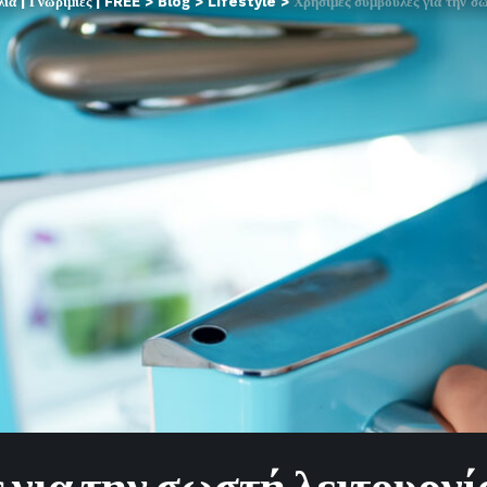
α | Γνωριμίες | FREE
>
Blog
>
Lifestyle
>
Χρήσιμες συμβουλές για την σ