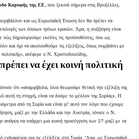
οδο Κορυφής της ΕΕ
, που ξεκινά σήμερα στις Βρυξέλλες.
ς περιβάλλον και ως Ευρωπαϊκή Ένωση δεν θα πρέπει να
ς επιλογές των όποιων τρίτων κρατών. Άρα, η συζήτηση είναι
ύμε πώς δημιουργούμε εκείνες τις προϋποθέσεις, που ως
ο και όχι να ακολουθούμε τις εξελίξεις, όπως συμβαίνει με
 πολιτικής», ανέφερε ο Ν. Χριστοδουλίδης.
έπει να έχει κοινή πολιτική
όνισε ότι «αναμφίβολα, όλοι θεωρούμε θετική την εξέλιξη της
ό αυτή τη στιγμή, είναι να δούμε το μέλλον της Συρίας». Η
όμετρα από τη Συρία και είναι γι’ αυτό τον λόγο που έχουμε
ήτηση, μαζί με την Ελλάδα και την Αυστρία, τόνισε ο Ν.
ν ανάγκη να υπάρχει μια κοινή προσέγγιση των 27 μαζί με τα
κό ενδιαφέρον για τις εξελίξεις στη Συρία. ‘Αρα, ως Ευρωπαϊκή