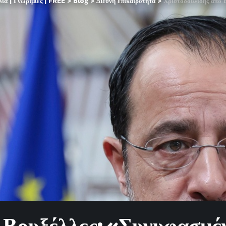
α | Γνωριμίες | FREE
>
Blog
>
Διεθνή επικαιρότητα
>
Χριστοδουλίδης από Βρυ