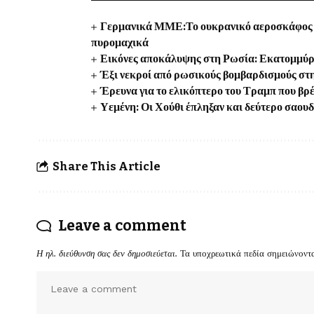
Γερμανικά ΜΜΕ:Το ουκρανικό αεροσκάφος κ
πυρομαχικά
Εικόνες αποκάλυψης στη Ρωσία: Εκατομμύρι
Έξι νεκροί από ρωσικούς βομβαρδισμούς στη
Έρευνα για το ελικόπτερο του Τραμπ που βρ
Υεμένη: Οι Χούθι έπληξαν και δεύτερο σαου
Share This Article
Leave a comment
Η ηλ. διεύθυνση σας δεν δημοσιεύεται.
Τα υποχρεωτικά πεδία σημειώνοντ