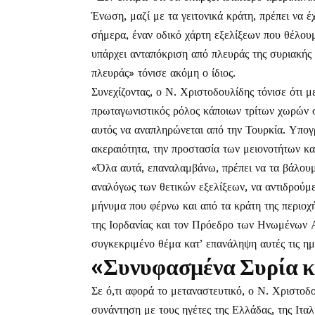
Ένωση, μαζί με τα γειτονικά κράτη, πρέπει να έ
σήμερα, έναν οδικό χάρτη εξελίξεων που θέλουμ
υπάρχει ανταπόκριση από πλευράς της συριακής 
πλευράς» τόνισε ακόμη ο ίδιος.
Συνεχίζοντας, ο Ν. Χριστοδουλίδης τόνισε ότι
πρωταγωνιστικός ρόλος κάποιων τρίτων χωρών σ
αυτός να αναπληρώνεται από την Τουρκία. Υπογρ
ακεραιότητα, την προστασία των μειονοτήτων κ
«Όλα αυτά, επαναλαμβάνω, πρέπει να τα βάλουμε 
αναλόγως των θετικών εξελίξεων, να αντιδρούμε
μήνυμα που φέρνω και από τα κράτη της περιοχή
της Ιορδανίας και τον Πρόεδρο των Ηνωμένων 
συγκεκριμένο θέμα κατ’ επανάληψη αυτές τις ημ
«Συνυφασμένα Συρία κ
Σε ό,τι αφορά το μεταναστευτικό, ο Ν. Χριστοδ
συνάντηση με τους ηγέτες της Ελλάδας, της Ιταλί