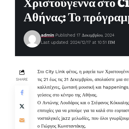
Χριστούγεννα στο Ci
Αθήνας: Το πρόγρα
admin
Published 17 Δεκεμβρίου, 2024
Last updated: 2024/12/17 at 10:51 ΠΜ
Στο City Link φέτος, η μαγεία των
Χριστουγέν
τις 21 έως τις 31 Δεκεμβρίου, απολαύστε μια σ
SHARE
καλλιτέχνες, ζωντανή μουσική και happenings, 
γεύσεις στο κέντρο της Αθήνας.
Ο Αντώνης Λουδάρος και ο Στέφανος Κόκκαλης σ
επιτυχίες για να μπούμε για τα καλά στο εορτασ
νοσταλγικές jazz μελωδίες, που όλοι γνωρίζουμ
ο Γιώργος Κωνσταντάκης.