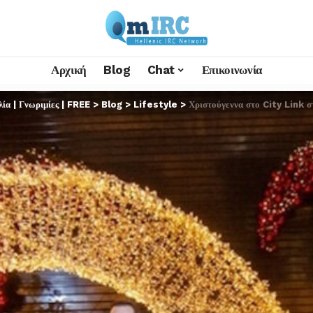
Αρχική
Blog
Chat
Επικοινωνία
α | Γνωριμίες | FREE
>
Blog
>
Lifestyle
>
Χριστούγεννα στο City Link 