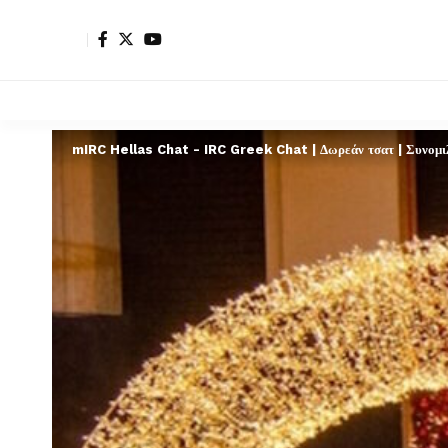
mIRC Hellas Chat - IRC Greek Chat | Δωρεάν τσατ | Συνομιλί