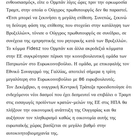
ενθουσιασμός», είπε ο Ορμπάν λίγες ώρες πριν την ορκωμοσία
Τραμπ, στην οποία ο Ούγγρος πρωθυπουργός δεν θα παραστεί.
«Έτσι μπορεί να ξεκινήσει η μεγάλη επίθεση. Συνεπώς, ξεκινώ
τη δεύτερη φάση της επίθεσης που στοχεύει στην κατάληψη των
Βρυξελλών», τόνισε ο Ούγγρος πρωθυπουργός σε συνέδριο, σε
συνέχεια της εμπρηστικής του ρητορικής κατά των Βρυξελλών.
Το κόμμα Fidesz του Ορμπάν και άλλα ακροδεξιά κόμματα
στην ΕΕ συγκρότησαν πέρυσι την κοινοβουλευτική ομάδα των
Πατριωτών στο Ευρωκοινοβούλιο. Η ομάδα, με επικεφαλής τον
Εθνικό Συναγερμό της Γαλλίας, αποτελεί σήμερα η τρίτη
μεγαλύτερη στο Ευρωκοινοβούλιο με 86 ευρωβουλευτές.
Τον Δεκέμβριο, η ουγγρική Κεντρική Τράπεζα προειδοποίησε ότι
ενδεχόμενοι νέοι δασμοί που έχει δεσμευτεί να επιβάλει ο Τραμπ
στις εισαγωγές προϊόντων κρατών-μελών της ΕΕ στις ΗΠΑ θα
πλήξουν την οικονομική ανάπτυξη της Ουγγαρίας και θα
αυξήσουν τον πληθωρισμό καθώς η οικονομία αυτής της
ευρωπαϊκής χώρας βασίζεται σε μεγάλο βαθμό στην
αυτοκινητοβιομηχανία της.