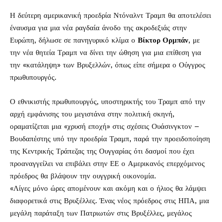
Η δεύτερη αμερικανική προεδρία Ντόναλντ Τραμπ θα αποτελέσει
έναυσμα για μια νέα ραγδαία άνοδο της ακροδεξιάς στην
Ευρώπη, δήλωσε σε πανηγυρικό κλίμα ο
Βίκτορ Ορμπάν
, με
την νέα θητεία Τραμπ να δίνει την ώθηση για μια επίθεση για
την «κατάληψη» των Βρυξελλών, όπως είπε σήμερα ο Ούγγρος
πρωθυπουργός.
Ο εθνικιστής πρωθυπουργός, υποστηρικτής του Τραμπ από την
αρχή εμφάνισης του μεγιστάνα στην πολιτική σκηνή,
οραματίζεται μια «χρυσή εποχή» στις σχέσεις Ουάσινγκτον –
Βουδαπέστης υπό την προεδρία Τραμπ, παρά την προειδοποίηση
της Κεντρικής Τράπεζας της Ουγγαρίας ότι δασμοί που έχει
προαναγγείλει να επιβάλει στην ΕΕ ο Αμερικανός επερχόμενος
πρόεδρος θα βλάψουν την ουγγρική οικονομία.
«Λίγες μόνο ώρες απομένουν και ακόμη και ο ήλιος θα λάμψει
διαφορετικά στις Βρυξέλλες. Ένας νέος πρόεδρος στις ΗΠΑ, μια
μεγάλη παράταξη των Πατριωτών στις Βρυξέλλες, μεγάλος