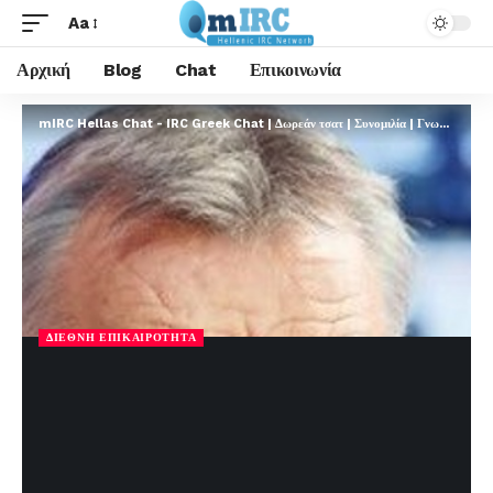
Aa
Αρχική
Blog
Chat
Επικοινωνία
mIRC Hellas Chat - IRC Greek Chat | Δωρεάν τσατ | Συνομιλία | Γνωριμίες | FREE
ΔΙΕΘΝΉ ΕΠΙΚΑΙΡΌΤΗΤΑ