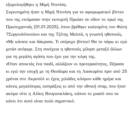
εξομολογήθηκε η
Μιμή Ντενίση
.
Συγκινημένη ήταν η Μιμή Ντενίση για το αφιερωματικό βίντεο
που της ετοίμασαν στην εκπομπή Πρωίαν σε είδον το πρωί της
Πρωτοχρονιάς (01.01.2025), όπου βρέθηκε καλεσμένη του Φώτη
?Σεργουλόπουλου και της Τζένης Μελιτά, η γνωστή ηθοποιός.
«Με κάνατε και δάκρυσα. Τι υπέροχο βίντεο! Θα το πάρω κι εγώ
μετά» ανέφερε. Στη συνέχεια η ηθοποιός μίλησε μεταξύ άλλων
για τη μεγάλη αγάπη που έχει για την κόρη της.
«Όταν αποκτάς ένα παιδί, αλλάζουν οι προτεραιότητες. Πέρασα
κι εγώ την εποχή με τη Θεοδώρα και τη Λασκαρίνα πριν από 25
χρόνια στο Ακροπόλ κι έχεις χιλιάδες κόσμου κάθε ημέρα και
κάνεις μεγαλύτερες εισπράξεις κι από την εθνική σταρ, που ήταν
ακόμα τότε η Αλίκη Βουγιουκλάκη, κάπου το μυαλό σου τα
κάνει ότι αυτό είναι πολύ σημαντικό.