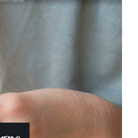
ρίοδος ύφεσης