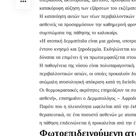
κατακόρυφη αύξηση των εξάρσεων του εκζέματο
Η κατανόηση αυτών των νέων περιβαλλοντικών σ
ασθενείς να προσαρμόσουν την καθημερινή φρον
συμπτώματα της πάθησης το
καλοκαίρι
.
«Η
ατοπική δερματίτιδα
είναι μια χρόνια, υποτ
έντονο κνησμό και ξηροδερμία. Εκδηλώνεται κυρ
δύναται να επιμένει ή να πρωτοεμφανίζεται στου
Η παθογένεια της νόσου είναι πολυπαραγοντική
περιβαλλοντικών αιτιών, οι οποίες προκαλούν δ
ανώμαλη ανοσολογική απόκριση κατά τη διείσδυ
Οι θερμοκρασιακές ακρότητες επηρεάζουν τα σ
ασθενή», επισημαίνει ο Δερματολόγος – Αφροδ
Παρότι που η πλειονότητα ωφελείται από την έκ
θεραπευτικά, σε ένα ποσοστό ασθενών με ατοπικ
η πάθηση επιδεινώνεται ή προκαλείται από την 
Φωτοεπιδεινούμενη ατ