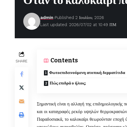
Όταν το καλοκαίρι π
admin
Published 2 Ιουλίου, 2026
Last updated: 2026/07/02 at 10:49 ΠΜ
Contents
SHARE
Φωτοεπιδεινούμενη ατοπική δερματίτιδα
Πώς επιδρά ο ήλιος;
Σημαντική είναι η αλλαγή της επιδημιολογικής π
και οι καταγραφές ρεκόρ υψηλών θερμοκρασιών
Παραδοσιακά, το καλοκαίρι θεωρούνταν εποχή ύφ
υπεριώδους ακτινοβολίας. Ωστόσο, πρόσφατα κλ