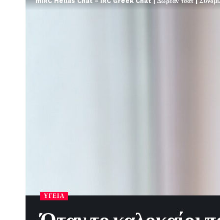
mIRC Hellas Chat - IRC Greek Chat | Δωρεάν τσατ | Συνομιλί
ΥΓΕΊΑ