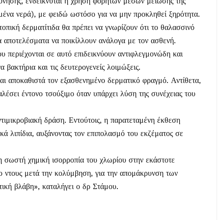
πόνησης, ενδείκνυται η χρήση φορητών μέσων μείωσής της
μένα νερά), με φειδώ ωστόσο για να μην προκληθεί ξηρότητα.
οπική δερματίτιδα θα πρέπει να γνωρίζουν ότι το θαλασσινό
τα αποτελέσματα να ποικίλλουν ανάλογα με τον ασθενή.
ου περιέχονται σε αυτό επιδεικνύουν αντιφλεγμονώδη και
α βακτήρια και τις δευτερογενείς λοιμώξεις.
αι αποκαθιστά τον εξασθενημένο δερματικό φραγμό. Αντίθετα,
λέσει έντονο τσούξιμο όταν υπάρχει λύση της συνέχειας του
τιμικροβιακή δράση. Εντούτοις, η παρατεταμένη έκθεση
ά λιπίδια, αυξάνοντας τον επιπολασμό του εκζέματος σε
η σωστή χημική ισορροπία του χλωρίου στην εκάστοτε
το ντους μετά την κολύμβηση, για την απομάκρυνση των
τική βλάβη», καταλήγει ο δρ Στάμου.