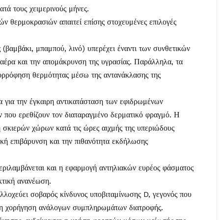
ατά τους χειμερινούς μήνες.
ών θερμοκρασιών απαιτεί επίσης στοχευμένες επιλογές
(βαμβάκι, μπαμπού, λινό) υπερέχει έναντι των συνθετικών
 αέρα και την απομάκρυνση της υγρασίας. Παράλληλα, τα
ορρόφηση θερμότητας μέσω της αντανάκλασης της
α για την έγκαιρη αντικατάσταση των εφιδρωμένων
 που ερεθίζουν τον διαταραγμένο δερματικό φραγμό. Η
η σκιερών χώρων κατά τις ώρες αιχμής της υπεριώδους
ική επιβάρυνση και την πιθανότητα εκδήλωσης
 περιλαμβάνεται και η εφαρμογή αντηλιακών ευρέος φάσματος
τική ανανέωση.
λοχεύει σοβαρός κίνδυνος υποβιταμίνωσης D, γεγονός που
 τη χορήγηση ανάλογων συμπληρωμάτων διατροφής.