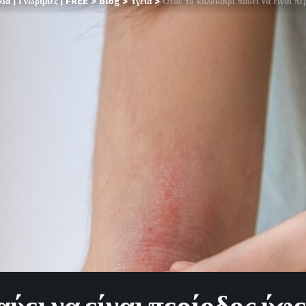
α | Γνωριμίες | FREE
>
Blog
>
Υγεία
>
Όταν το καλοκαίρι παύει να είναι πε