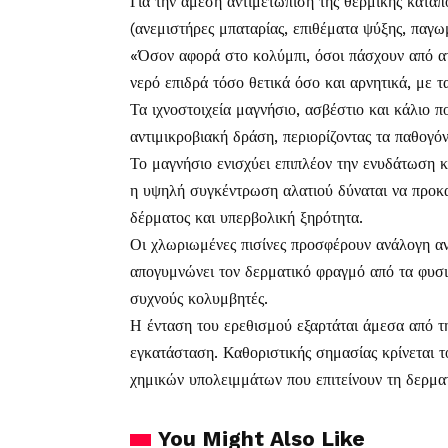
Για την άμεση αντιμετώπιση της θερμικής κατα
(ανεμιστήρες μπαταρίας, επιθέματα ψύξης, παγω
«Όσον αφορά στο κολύμπι, όσοι πάσχουν από ατ
νερό επιδρά τόσο θετικά όσο και αρνητικά, με 
Τα ιχνοστοιχεία μαγνήσιο, ασβέστιο και κάλιο π
αντιμικροβιακή δράση, περιορίζοντας τα παθογόν
Το μαγνήσιο ενισχύει επιπλέον την ενυδάτωση κ
η υψηλή συγκέντρωση αλατιού δύναται να προκα
δέρματος και υπερβολική ξηρότητα.
Οι χλωριωμένες πισίνες προσφέρουν ανάλογη αν
απογυμνώνει τον δερματικό φραγμό από τα φυσικ
συχνούς κολυμβητές.
Η ένταση του ερεθισμού εξαρτάται άμεσα από τ
εγκατάσταση. Καθοριστικής σημασίας κρίνεται 
χημικών υπολειμμάτων που επιτείνουν τη δερμα
You Might Also Like