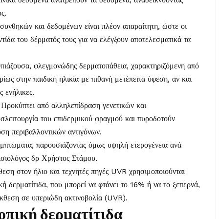
ς.
υνθηκών και δεδομένων είναι πλέον απαραίτητη, ώστε οι
τίδα του δέρματός τους για να ελέγξουν αποτελεσματικά τα
ροπιάζουσα, φλεγμονώδης δερματοπάθεια, χαρακτηριζόμενη από
ίως στην παιδική ηλικία με πιθανή μετέπειτα ύφεση, αν και
ς ενήλικες.
. Προκύπτει από αλληλεπίδραση γενετικών και
υσλειτουργία του επιδερμικού φραγμού και πυροδοτούν
ση περιβαλλοντικών αντιγόνων.
υμπτώματα, παρουσιάζοντας όμως υψηλή ετερογένεια ανά
ισιολόγος δρ Χρήστος Στάμου.
θεση στον ήλιο και τεχνητές πηγές UVR χρησιμοποιούνται
ή δερματίτιδα, που μπορεί να φτάνει το 16% ή να το ξεπερνά,
έκθεση σε υπεριώδη ακτινοβολία (UVR).
οπική δερματίτιδα