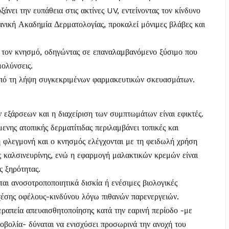
νει την ευπάθεια στις ακτίνες UV, εντείνοντας τον κίνδυνο
ανική Ακαδημία Δερματολογίας, προκαλεί μόνιμες βλάβες και
ει τον κνησμό, οδηγώντας σε επαναλαμβανόμενο ξύσιμο που
μολύνσεις.
 από τη λήψη συγκεκριμένων φαρμακευτικών σκευασμάτων.
 εξάρσεων και η διαχείριση των συμπτωμάτων είναι εφικτές.
ενης ατοπικής δερματίτιδας περιλαμβάνει τοπικές και
η φλεγμονή και ο κνησμός ελέγχονται με τη φειδωλή χρήση
ς καλσινευρίνης, ενώ η εφαρμογή μαλακτικών κρεμών είναι
ς ξηρότητας.
ται ανοσοτροποποιητικά δισκία ή ενέσιμες βιολογικές
σχέσης οφέλους-κινδύνου λόγω πιθανών παρενεργειών.
ραπεία απευαισθητοποίησης κατά την εαρινή περίοδο -με
οβολία- δύναται να ενισχύσει προσωρινά την ανοχή του