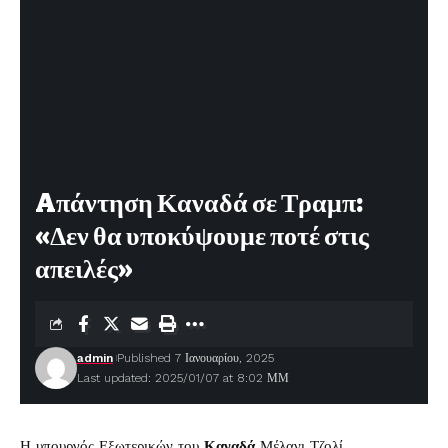
Aπάντηση Καναδά σε Τραμπ:
«Δεν θα υποκύψουμε ποτέ στις
απειλές»
admin
Published 7 Ιανουαρίου, 2025
Last updated: 2025/01/07 at 8:02 ΜΜ
Η υπουργός Εξωτερικών του
Καναδά
Μέλανι Τζολί