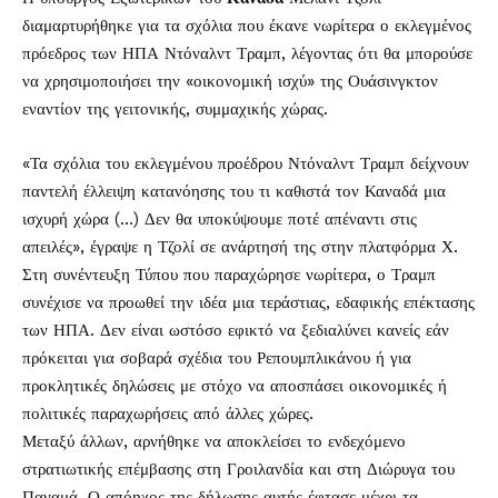
διαμαρτυρήθηκε για τα σχόλια που έκανε νωρίτερα ο εκλεγμένος
πρόεδρος των ΗΠΑ Ντόναλντ Τραμπ, λέγοντας ότι θα μπορούσε
να χρησιμοποιήσει την «οικονομική ισχύ» της Ουάσινγκτον
εναντίον της γειτονικής, συμμαχικής χώρας.
«Τα σχόλια του εκλεγμένου προέδρου Ντόναλντ Τραμπ δείχνουν
παντελή έλλειψη κατανόησης του τι καθιστά τον Καναδά μια
ισχυρή χώρα (…) Δεν θα υποκύψουμε ποτέ απέναντι στις
απειλές», έγραψε η Τζολί σε ανάρτησή της στην πλατφόρμα Χ.
Στη συνέντευξη Τύπου που παραχώρησε νωρίτερα, ο Τραμπ
συνέχισε να προωθεί την ιδέα μια τεράστιας, εδαφικής επέκτασης
των ΗΠΑ. Δεν είναι ωστόσο εφικτό να ξεδιαλύνει κανείς εάν
πρόκειται για σοβαρά σχέδια του Ρεπουμπλικάνου ή για
προκλητικές δηλώσεις με στόχο να αποσπάσει οικονομικές ή
πολιτικές παραχωρήσεις από άλλες χώρες.
Μεταξύ άλλων, αρνήθηκε να αποκλείσει το ενδεχόμενο
στρατιωτικής επέμβασης στη Γροιλανδία και στη Διώρυγα του
Παναμά. Ο απόηχος της δήλωσης αυτής έφτασε μέχρι τα