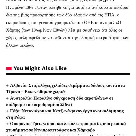
Ηνωμένα Έθνη. Όταν ρωτήθηκε για αυτό το ανήκουστο σενάριο
δια της βίας προσάρτησης των δύο εδαφών από τις ΗΠΑ, ο
εκπρόσωπος του γενικού γραμματέα του ΟΗΕ απάντησε: «Ο
Χάρτης (των Ηνωμένων Εθνών) λέει με σαφήνεια ότι όλες οι
χώρες μέλη οφείλουν να σέβονται την εδαφική ακεραιότητα των
άλλων μελών».
You Might Also Like
Αλβανία: Στις φλόγες χιλιάδες στρέμματα δάσους κοντά στα
Τίρανα – Εκκενώθηκαν χωριά
Αυστραλία: Παραλίγο σύγκρουση δύο αεροπλάνων σε
διάδρομο του αεροδρομίου Σίδνεϊ
Γάζα: Νετανιάχου και Κατζ ενέκριναν έργα ανοικοδόμησης
στη Ράφα
Ουκρανία: Τρεις νεκροί και δεκάδες τραυματίες από ρωσικά
χτυπήματα σε Ντνιπροπετρόφσκ και Χάρκοβο