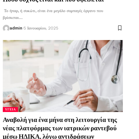
Το ήπαρ, ή συκώτι, είναι ένα μεγάλο συμπαγές όργανο που
βρίσκεται
…
admin
5 Ιανουαρίου, 2025
ΥΓΕΊΑ
Αναβολή για ένα μήνα στη λειτουργία της
νέας πλατφόρμας των ιατρικών ραντεβού
μέσω ΗΔΙΚΑ, λόγω αντιδράσεων