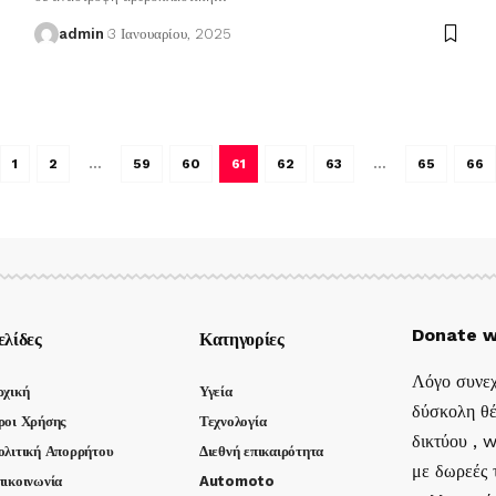
admin
3 Ιανουαρίου, 2025
1
2
…
59
60
61
62
63
…
65
66
Donate w
ελίδες
Κατηγορίες
Λόγο συνεχ
ρχική
Υγεία
δύσκολη θέ
ροι Χρήσης
Τεχνολογία
δικτύου , 
ολιτική Απορρήτου
Διεθνή επικαιρότητα
με δωρεές τ
πικοινωνία
Automoto