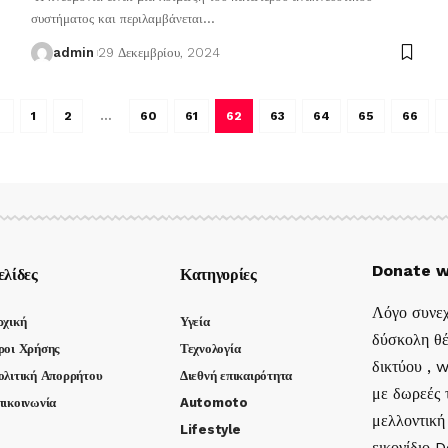
συστήματος και περιλαμβάνεται
…
admin
29 Δεκεμβρίου, 2024
1
2
…
60
61
62
63
64
65
66
Donate w
ελίδες
Κατηγορίες
Λόγο συνεχ
ρχική
Υγεία
δύσκολη θέ
ροι Χρήσης
Τεχνολογία
δικτύου , 
ολιτική Απορρήτου
Διεθνή επικαιρότητα
με δωρεές τ
πικοινωνία
Automoto
μελλοντική
Lifestyle
εικονίδιο 