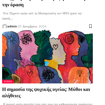
την όραση
Ένα 12χρονο αγόρι από τη Μασαχουσέτη των ΗΠΑ έχασε την
όρασή
…
admin
30 Δεκεμβρίου, 2024
ΥΓΕΊΑ
Η σημασία της ψυχικής υγείας: Μύθοι και
αλήθειες
Η ψυχική υγεία αποτελεί έναν από τους πιο καθοριστικούς παράγοντες