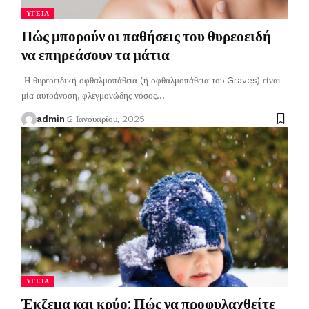
ΥΓΕΊΑ
Πώς μπορούν οι παθήσεις του θυρεοειδή
να επηρεάσουν τα μάτια
Η θυρεοειδική οφθαλμοπάθεια (ή οφθαλμοπάθεια του Graves) είναι
μία αυτοάνοση, φλεγμονώδης νόσος
…
admin
2 Ιανουαρίου, 2025
ΥΓΕΊΑ
Έκζεμα και κρύο: Πώς να προφυλαχθείτε