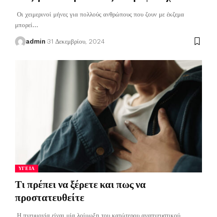
Οι χειμερινοί μήνες για πολλούς ανθρώπους που ζουν με έκζεμα
μπορεί
…
admin
31 Δεκεμβρίου, 2024
ΥΓΕΊΑ
Τι πρέπει να ξέρετε και πως να
προστατευθείτε
Η πνευμονία είναι μία λοίμωξη του κατώτερου αναπνευστικού