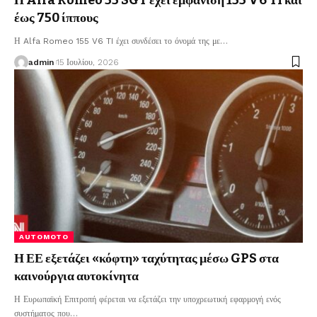
έως 750 ίππους
Η Alfa Romeo 155 V6 TI έχει συνδέσει το όνομά της με
…
admin
15 Ιουλίου, 2026
AUTOMOTO
Η ΕΕ εξετάζει «κόφτη» ταχύτητας μέσω GPS στα
καινούργια αυτοκίνητα
Η Ευρωπαϊκή Επιτροπή φέρεται να εξετάζει την υποχρεωτική εφαρμογή ενός
συστήματος που
…