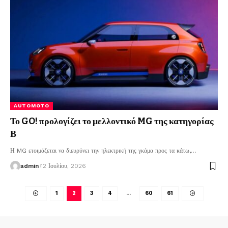
AUTOMOTO
Το GO! προλογίζει το μελλοντικό MG της κατηγορίας
Β
Η MG ετοιμάζεται να διευρύνει την ηλεκτρική της γκάμα προς τα κάτω,
…
admin
12 Ιουλίου, 2026
1
2
3
4
…
60
61