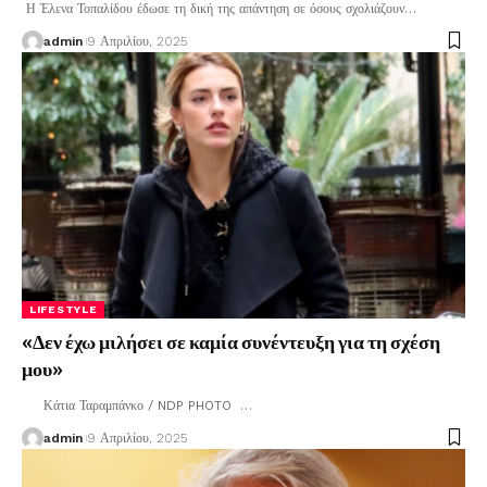
Η Έλενα Τοπαλίδου έδωσε τη δική της απάντηση σε όσους σχολιάζουν
…
admin
9 Απριλίου, 2025
LIFESTYLE
«Δεν έχω μιλήσει σε καμία συνέντευξη για τη σχέση
μου»
Κάτια Ταραμπάνκο / NDP PHOTO
…
admin
9 Απριλίου, 2025