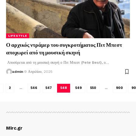
LIFESTYLE
Ο αρχικός ντράμερ του συγκροτήματος Πιτ Μπεστ
αποχωρεί από τη μουσική σκηνή
Αποσύρεται από τη μουσική σκηνή ο Πιτ Μπεστ (Pete Best), ο
…
admin
9 Απριλίου, 2025
1
2
…
546
547
548
549
550
…
900
90
Mirc.gr