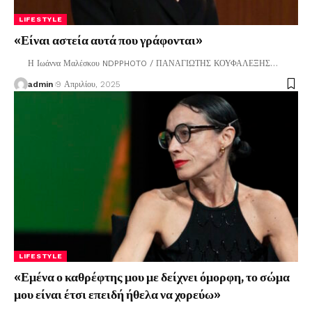
LIFESTYLE
«Είναι αστεία αυτά που γράφονται»
Η Ιωάννα Μαλέσκου NDPPHOTO / ΠΑΝΑΓΙΩΤΗΣ ΚΟΥΦΑΛΕΞΗΣ
…
admin
9 Απριλίου, 2025
LIFESTYLE
«Εμένα ο καθρέφτης μου με δείχνει όμορφη, το σώμα
μου είναι έτσι επειδή ήθελα να χορεύω»