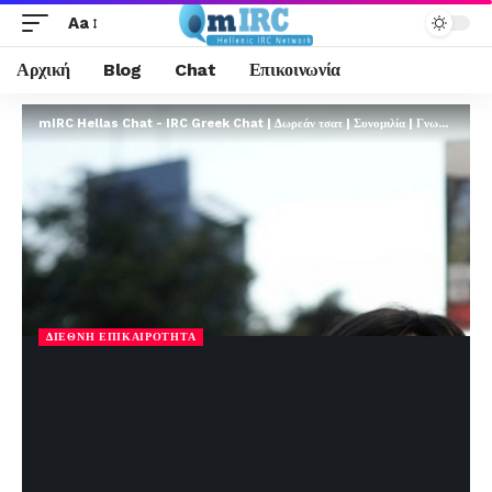
Aa
Αρχική
Blog
Chat
Επικοινωνία
mIRC Hellas Chat - IRC Greek Chat | Δωρεάν τσατ | Συνομιλία | Γνωριμίες | FREE
ΔΙΕΘΝΉ ΕΠΙΚΑΙΡΌΤΗΤΑ