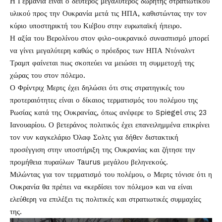
Η Γερμανία είναι ο δεύτερος μεγαλύτερος δωρητής στρατιωτικού
υλικού προς την Ουκρανία μετά τις ΗΠΑ, καθιστώντας την τον
κύριο υποστηρικτή του Κιέβου στην ευρωπαϊκή ήπειρο.
Η αξία του Βερολίνου στον φιλο-ουκρανικό συνασπισμό μπορεί
να γίνει μεγαλύτερη καθώς ο πρόεδρος των ΗΠΑ Ντόναλντ
Τραμπ φαίνεται πως σκοπεύει να μειώσει τη συμμετοχή της
χώρας του στον πόλεμο.
Ο Φρίντριχ Μερτς έχει δηλώσει ότι στις στρατηγικές του
προτεραιότητες είναι ο δίκαιος τερματισμός του πολέμου της
Ρωσίας κατά της Ουκρανίας, όπως ανέφερε το Spiegel στις 23
Ιανουαρίου. Ο βετεράνος πολιτικός έχει επανειλημμένα επικρίνει
τον νυν καγκελάριο Όλαφ Σολτς για δήθεν διστακτική
προσέγγιση στην υποστήριξη της Ουκρανίας και ζήτησε την
προμήθεια πυραύλων Taurus μεγάλου βεληνεκούς.
Μιλώντας για τον τερματισμό του πολέμου, ο Μερτς τόνισε ότι η
Ουκρανία θα πρέπει να «κερδίσει τον πόλεμο» και να είναι
ελεύθερη να επιλέξει τις πολιτικές και στρατιωτικές συμμαχίες
της.