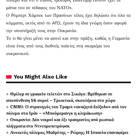
πόλεμο και ότι ο Ρώσος πρόεδρος Βλαντίμιρ Πούτιν έχει τα
μάτια του σε «έδαφος του ΝΑΤΟ».
Ο Ρόμπερτ Χάμπεκ των Πρασίνων τέλος έχει δηλώσει ότι όλα τα
κόμματα, εκτός από το AfD, έχουν τη ίδια γνώμη όσον αφορά
την υποστήριξή τους στην Ουκρανία.
Το τι θα γίνει μένει να φανεί και στην πράξη, καθώς η Γερμανία
είναι ένας από τους διεθνείς παίκτες στη σκαριέρα του
ουκρανικού.
You Might Also Like
Θρίλερ σε γραφείο τελετών στο Σικάγο: Βρέθηκαν σε
αποσύνθεση 56 σοροί – Τρωκτικά, σκουλήκια στο χώρο
CNNi: Ο στρατηγός του Τραμπ «αναζητά διέξοδο» από τον
πόλεμο στο Ιράν – «Μπούμερανγκ η κλιμάκωση»
Ουκρανία: Δύο νεκροί και έξι τραυματίες από ρωσικά
πλήγματα στο Ντνιπροπετρόφσκ
Ανοικτός πόλεμος Μαδρίτης – Ρώμης: Η Ισπανία επαναφέρει