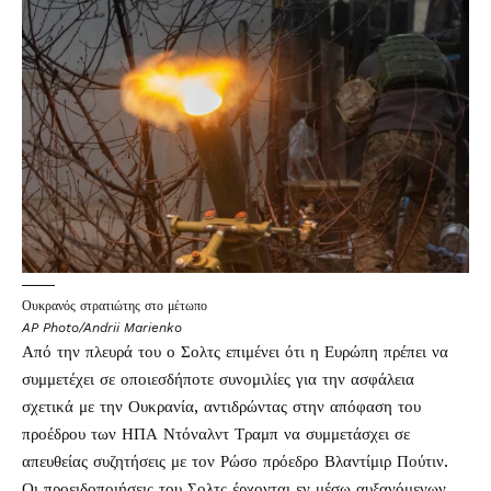
Ουκρανός στρατιώτης στο μέτωπο
AP Photo/Andrii Marienko
Από την πλευρά του ο Σολτς επιμένει ότι η Ευρώπη πρέπει να
συμμετέχει σε οποιεσδήποτε συνομιλίες για την ασφάλεια
σχετικά με την Ουκρανία, αντιδρώντας στην απόφαση του
προέδρου των ΗΠΑ Ντόναλντ Τραμπ να συμμετάσχει σε
απευθείας συζητήσεις με τον Ρώσο πρόεδρο Βλαντίμιρ Πούτιν.
Οι προειδοποιήσεις του Σολτς έρχονται εν μέσω αυξανόμενων