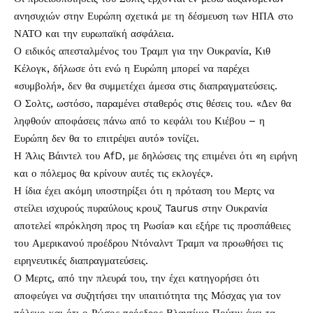
ανησυχιών στην Ευρώπη σχετικά με τη δέσμευση των ΗΠΑ στο
ΝΑΤΟ και την ευρωπαϊκή ασφάλεια.
Ο ειδικός απεσταλμένος του Τραμπ για την Ουκρανία, Κιθ
Κέλογκ, δήλωσε ότι ενώ η Ευρώπη μπορεί να παρέχει
«συμβολή», δεν θα συμμετέχει άμεσα στις διαπραγματεύσεις.
Ο Σολτς, ωστόσο, παραμένει σταθερός στις θέσεις του. «Δεν θα
ληφθούν αποφάσεις πάνω από το κεφάλι του Κιέβου – η
Ευρώπη δεν θα το επιτρέψει αυτό» τονίζει.
Η Άλις Βάιντελ του AfD, με δηλώσεις της επιμένει ότι «η ειρήνη
και ο πόλεμος θα κρίνουν αυτές τις εκλογές».
Η ίδια έχει ακόμη υποστηρίξει ότι η πρόταση του Μερτς να
στείλει ισχυρούς πυραύλους κρουζ Taurus στην Ουκρανία
αποτελεί «πρόκληση προς τη Ρωσία» και εξήρε τις προσπάθειες
του Αμερικανού προέδρου Ντόναλντ Τραμπ να προωθήσει τις
ειρηνευτικές διαπραγματεύσεις.
Ο Μερτς, από την πλευρά του, την έχει κατηγορήσει ότι
αποφεύγει να συζητήσει την υπαιτιότητα της Μόσχας για τον