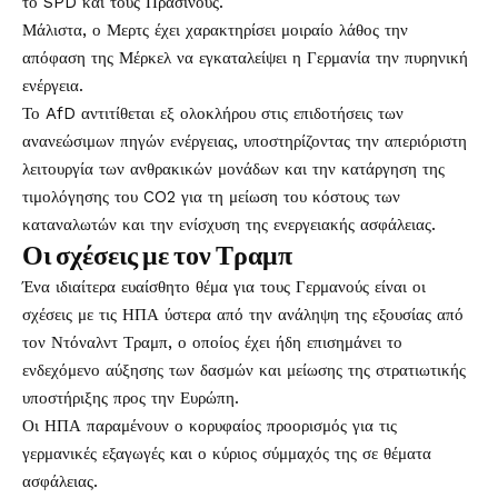
το SPD και τους Πράσινους.
Μάλιστα, ο Μερτς έχει χαρακτηρίσει μοιραίο λάθος την
απόφαση της Μέρκελ να εγκαταλείψει η Γερμανία την πυρηνική
ενέργεια.
Το AfD αντιτίθεται εξ ολοκλήρου στις επιδοτήσεις των
ανανεώσιμων πηγών ενέργειας, υποστηρίζοντας την απεριόριστη
λειτουργία των ανθρακικών μονάδων και την κατάργηση της
τιμολόγησης του CO2 για τη μείωση του κόστους των
καταναλωτών και την ενίσχυση της ενεργειακής ασφάλειας.
Οι σχέσεις με τον Τραμπ
Ένα ιδιαίτερα ευαίσθητο θέμα για τους Γερμανούς είναι οι
σχέσεις με τις ΗΠΑ ύστερα από την ανάληψη της εξουσίας από
τον Ντόναλντ Τραμπ, ο οποίος έχει ήδη επισημάνει το
ενδεχόμενο αύξησης των δασμών και μείωσης της στρατιωτικής
υποστήριξης προς την Ευρώπη.
Οι ΗΠΑ παραμένουν ο κορυφαίος προορισμός για τις
γερμανικές εξαγωγές και ο κύριος σύμμαχός της σε θέματα
ασφάλειας.