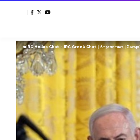
mIRC Hellas Chat - IRC Greek Chat | Δωρεάν τσατ | Συνομιλί