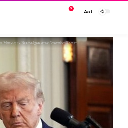
9
Aa
ου Μπενιαμίν Νετανιάχου στον Ντόναλντ Τραμπ