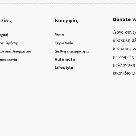
Donate w
ελίδες
Κατηγορίες
Λόγο συνεχ
ρχική
Υγεία
δύσκολη θέ
ροι Χρήσης
Τεχνολογία
δικτύου , 
ολιτική Απορρήτου
Διεθνή επικαιρότητα
με δωρεές τ
πικοινωνία
Automoto
μελλοντική
Lifestyle
εικονίδιο 