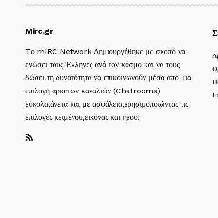
Mirc.gr
Σ
Tο mIRC Network Δημιουργήθηκε με σκοπό να
Α
ενώσει τους Έλληνες ανά τον κόσμο και να τους
Ο
δώσει τη δυνατότητα να επικοινωνούν μέσα απο μια
Π
επιλογή αρκετών καναλιών (Chatrooms)
Ε
εύκολα,άνετα και με ασφάλεια,χρησιμοποιώντας τις
επιλογές κειμένου,εικόνας και ήχου!