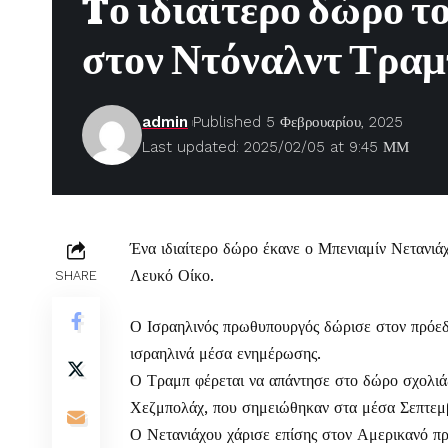
Tο ιδιαίτερο δώρο τ
στον Ντόναλντ Τρα
admin
Published 5 Φεβρουαρίου, 2025
Last updated: 2025/02/05 at 9:45 ΜΜ
Ένα ιδιαίτερο δώρο έκανε ο Μπενιαμίν Νετανι
Λευκό Οίκο.
SHARE
Ο Ισραηλινός πρωθυπουργός δώρισε στον πρό
ισραηλινά μέσα ενημέρωσης.
Ο Τραμπ φέρεται να απάντησε στο δώρο σχολιάζο
Χεζμπολάχ, που σημειώθηκαν στα μέσα Σεπτεμβρ
Ο Νετανιάχου χάρισε επίσης στον Αμερικανό πρ