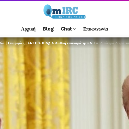
Αρχική
Blog
Chat
Επικοινωνία
α | Γνωριμίες | FREE
>
Blog
>
Διεθνή επικαιρότητα
>
Tο ιδιαίτερο δώρο τ