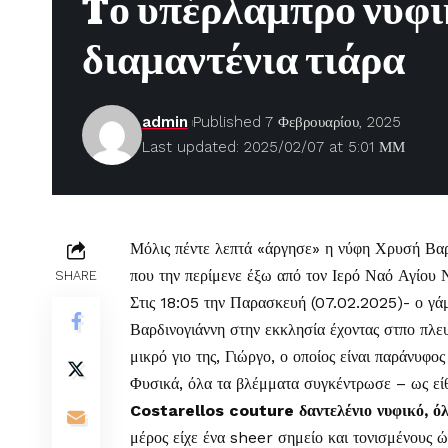
Tο υπέρλαμπρο νυφικ
διαμαντένια τιάρα
admin
Published 7 Φεβρουαρίου, 2025
Last updated: 2025/02/07 at 5:01 ΜΜ
Μόλις πέντε λεπτά «άργησε» η νύφη
Χρυσή Βαρ
που την περίμενε έξω από τον Ιερό Ναό Αγίου
SHARE
Στις 18:05 την Παρασκευή (07.02.2025)- ο γά
Βαρδινογιάννη στην εκκλησία έχοντας στπο πλευ
μικρό γιο της, Γιώργο, ο οποίος είναι παράνυφος
Φυσικά, όλα τα βλέμματα συγκέντρωσε – ως είθι
Costarellos couture δαντελένιο νυφικό, όλ
μέρος είχε ένα sheer σημείο και τονισμένους 