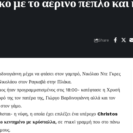
ό με το αέρινο πέπλο και 
Share
δινογιάννη
μέχρι να φτάσει στον γαμπρό,
Νικόλαο Ντε Γκρες
 Νικολάου στον Ραγκαβά στην Πλάκα.
μος ήταν προγραμματισμένος στις 18:00- κατέφτασε η Χρυσή
ρό της τον πατέρα της, Γιώργο Βαρδινογιάννη αλλά και τον
 στον γάμο.
σται- η νύφη, η οποία έχει επιλέξει ένα υπέροχο
Christos
ο κεντημένο με κρύσταλλα,
σε maxi γραμμή που στο πάνω
ώμους.