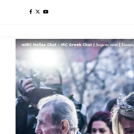
mIRC Hellas Chat - IRC Greek Chat | Δωρεάν τσατ | Συνομιλί