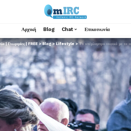
Αρχική
Blog
Chat
Επικοινωνία
α | Γνωριμίες | FREE
>
Blog
>
Lifestyle
>
Tο υπέρλαμπρο νυφικό με το αέ