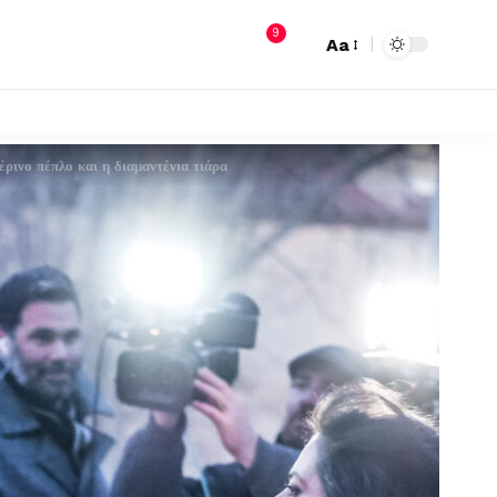
9
Aa
ρινο πέπλο και η διαμαντένια τιάρα