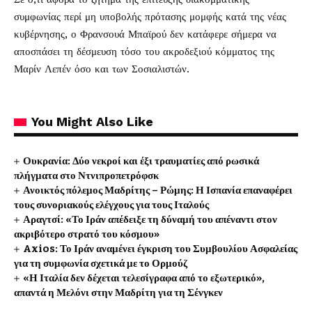
συμφωνίας περί μη υποβολής πρότασης μομφής κατά της νέας
κυβέρνησης, ο Φρανσουά Μπαϊρού δεν κατάφερε σήμερα να
αποσπάσει τη δέσμευση τόσο του ακροδεξιού κόμματος της
Μαρίν Λεπέν όσο και των Σοσιαλιστών.
You Might Also Like
Ουκρανία: Δύο νεκροί και έξι τραυματίες από ρωσικά
πλήγματα στο Ντνιπροπετρόφσκ
Ανοικτός πόλεμος Μαδρίτης – Ρώμης: Η Ισπανία επαναφέρει
τους συνοριακούς ελέγχους για τους Ιταλούς
Αραγτσί: «Το Ιράν απέδειξε τη δύναμή του απέναντι στον
ακριβότερο στρατό του κόσμου»
Axios: Το Ιράν αναμένει έγκριση του Συμβουλίου Ασφαλείας
για τη συμφωνία σχετικά με το Ορμούζ
«Η Ιταλία δεν δέχεται τελεσίγραφα από το εξωτερικό»,
απαντά η Μελόνι στην Μαδρίτη για τη Σένγκεν