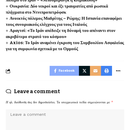
πόλεμο στο Ιράν – «Μπούμερανγκ η κλιμάκωση»
Ουκρανία: Δύο νεκροί και έξι τραυματίες από ρωσικά
πλήγματα στο Ντνιπροπετρόφσκ
Ανοικτός πόλεμος Μαδρίτης – Ρώμης: Η Ισπανία επαναφέρει
τους συνοριακούς ελέγχους για τους Ιταλούς
Αραγτσί: «Το Ιράν απέδειξε τη δύναμή του απέναντι στον
ακριβότερο στρατό του κόσμου»
Axios: Το Ιράν αναμένει έγκριση του Συμβουλίου Ασφαλείας
για τη συμφωνία σχετικά με το Ορμούζ
Facebook
Leave a comment
Η ηλ. διεύθυνση σας δεν δημοσιεύεται.
Τα υποχρεωτικά πεδία σημειώνονται με
*