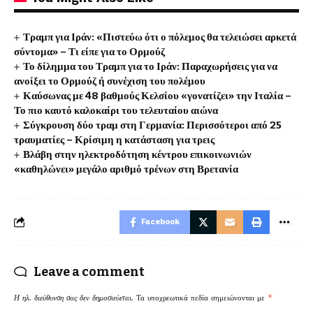
Τραμπ για Ιράν: «Πιστεύω ότι ο πόλεμος θα τελειώσει αρκετά
σύντομα» – Τι είπε για το Ορμούζ
Το δίλημμα του Τραμπ για το Ιράν: Παραχωρήσεις για να
ανοίξει το Ορμούζ ή συνέχιση του πολέμου
Καύσωνας με 48 βαθμούς Κελσίου «γονατίζει» την Ιταλία –
Το πιο καυτό καλοκαίρι του τελευταίου αιώνα
Σύγκρουση δύο τραμ στη Γερμανία: Περισσότεροι από 25
τραυματίες – Κρίσιμη η κατάσταση για τρεις
Βλάβη στην ηλεκτροδότηση κέντρου επικοινωνιών
«καθηλώνει» μεγάλο αριθμό τρένων στη Βρετανία
Facebook
Leave a comment
Η ηλ. διεύθυνση σας δεν δημοσιεύεται.
Τα υποχρεωτικά πεδία σημειώνονται με
*