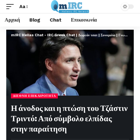
Aa
Αρχική
Blog
Chat
Επικοινωνία
mIRC Hellas Chat - IRC Greek Chat | Δωρεάν τσατ | Συνομιλία | Γνωριμίες | FREE
ΔΙΕΘΝΉ ΕΠΙΚΑΙΡΌΤΗΤΑ
Η άνοδος και η πτώση του Τζάστιν
Τριντό: Από σύμβολο ελπίδας
στην παραίτηση