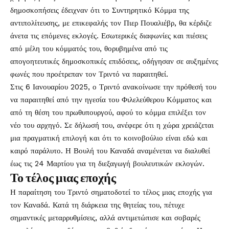
δημοσκοπήσεις έδειχναν ότι το Συντηρητικό Κόμμα της
αντιπολίτευσης, με επικεφαλής τον Πιερ Πουαλιέβρ, θα κέρδιζε
άνετα τις επόμενες εκλογές. Εσωτερικές διαφωνίες και πιέσεις
από μέλη του κόμματός του, θορυβημένα από τις
απογοητευτικές δημοσκοπικές επιδόσεις, οδήγησαν σε αυξημένες
φωνές που προέτρεπαν τον Τριντό να παραιτηθεί.
Στις 6 Ιανουαρίου 2025, ο Τριντό ανακοίνωσε την πρόθεσή του
να παραιτηθεί από την ηγεσία του Φιλελεύθερου Κόμματος και
από τη θέση του πρωθυπουργού, αφού το κόμμα επιλέξει τον
νέο του αρχηγό. Σε δήλωσή του, ανέφερε ότι η χώρα χρειάζεται
μια πραγματική επιλογή και ότι το κοινοβούλιο είναι εδώ και
καιρό παράλυτο. Η Βουλή του Καναδά αναμένεται να διαλυθεί
έως τις 24 Μαρτίου για τη διεξαγωγή βουλευτικών εκλογών.
Το τέλος μιας εποχής
Η παραίτηση του Τριντό σηματοδοτεί το τέλος μιας εποχής για
τον Καναδά. Κατά τη διάρκεια της θητείας του, πέτυχε
σημαντικές μεταρρυθμίσεις, αλλά αντιμετώπισε και σοβαρές