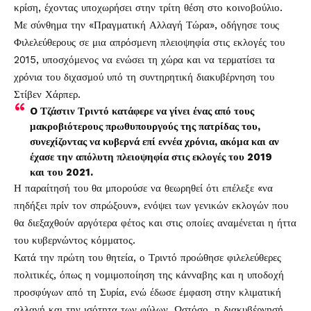
κρίση, έχοντας υποχωρήσει στην τρίτη θέση στο κοινοβούλιο.
Με σύνθημα την «Πραγματική Αλλαγή Τώρα», οδήγησε τους
Φιλελεύθερους σε μια απρόσμενη πλειοψηφία στις εκλογές του
2015, υποσχόμενος να ενώσει τη χώρα και να τερματίσει τα
χρόνια του διχασμού υπό τη συντηρητική διακυβέρνηση του
Στίβεν Χάρπερ.
O Τζάστιν Τριντό κατάφερε να γίνει ένας από τους
μακροβιότερους πρωθυπουργούς της πατρίδας του,
συνεχίζοντας να κυβερνά επί εννέα χρόνια, ακόμα και αν
έχασε την απόλυτη πλειοψηφία στις εκλογές του 2019
και του 2021.
Η παραίτησή του θα μπορούσε να θεωρηθεί ότι επέλεξε «να
πηδήξει πρίν τον σπρώξουν», ενόψει των γενικών εκλογών που
θα διεξαχθούν αργότερα φέτος και στις οποίες αναμένεται η ήττα
του κυβερνώντος κόμματος.
Κατά την πρώτη του θητεία, ο Τριντό προώθησε φιλελεύθερες
πολιτικές, όπως η νομιμοποίηση της κάνναβης και η υποδοχή
προσφύγων από τη Συρία, ενώ έδωσε έμφαση στην κλιματική
αλλαγή και την ισότητα των φύλων. Ωστόσο, η διακυβέρνησή