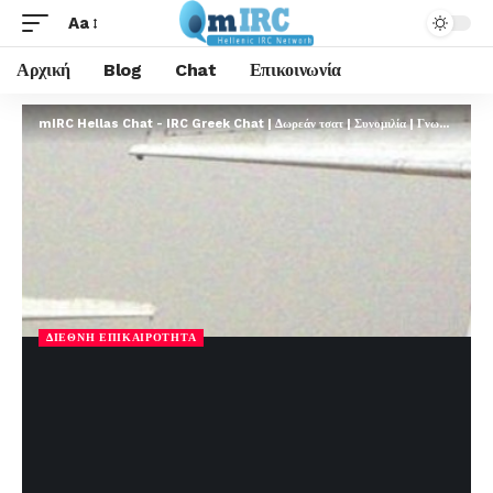
Aa
Αρχική
Blog
Chat
Επικοινωνία
mIRC Hellas Chat - IRC Greek Chat | Δωρεάν τσατ | Συνομιλία | Γνωριμίες | FREE
ΔΙΕΘΝΉ ΕΠΙΚΑΙΡΌΤΗΤΑ