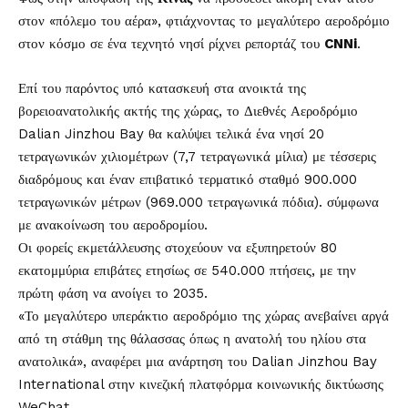
στον «πόλεμο του αέρα», φτιάχνοντας το μεγαλύτερο αεροδρόμιο
στον κόσμο σε ένα τεχνητό νησί ρίχνει ρεπορτάζ του
CNNi
.
Επί του παρόντος υπό κατασκευή στα ανοικτά της
βορειοανατολικής ακτής της χώρας, το Διεθνές Αεροδρόμιο
Dalian Jinzhou Bay θα καλύψει τελικά ένα νησί 20
τετραγωνικών χιλιομέτρων (7,7 τετραγωνικά μίλια) με τέσσερις
διαδρόμους και έναν επιβατικό τερματικό σταθμό 900.000
τετραγωνικών μέτρων (969.000 τετραγωνικά πόδια). σύμφωνα
με ανακοίνωση του αεροδρομίου.
Οι φορείς εκμετάλλευσης στοχεύουν να εξυπηρετούν 80
εκατομμύρια επιβάτες ετησίως σε 540.000 πτήσεις, με την
πρώτη φάση να ανοίγει το 2035.
«Το μεγαλύτερο υπεράκτιο αεροδρόμιο της χώρας ανεβαίνει αργά
από τη στάθμη της θάλασσας όπως η ανατολή του ηλίου στα
ανατολικά», αναφέρει μια ανάρτηση του Dalian Jinzhou Bay
International στην κινεζική πλατφόρμα κοινωνικής δικτύωσης
WeChat.