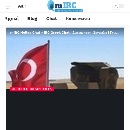
Aa
Αρχική
Blog
Chat
Επικοινωνία
mIRC Hellas Chat - IRC Greek Chat | Δωρεάν τσατ | Συνομιλία | Γνωριμίες | FREE
ΔΙΕΘΝΉ ΕΠΙΚΑΙΡΌΤΗΤΑ