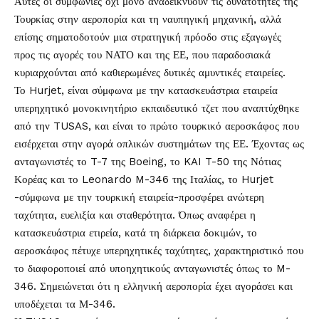
Αυτές οι συμφωνίες όχι μόνο αναδεικνύουν τις δυνατότητες της
Τουρκίας στην αεροπορία και τη ναυπηγική μηχανική, αλλά
επίσης σηματοδοτούν μια στρατηγική πρόοδο στις εξαγωγές
προς τις αγορές του ΝΑΤΟ και της ΕΕ, που παραδοσιακά
κυριαρχούνται από καθιερωμένες δυτικές αμυντικές εταιρείες.
Το Hurjet, είναι σύμφωνα με την κατασκευάστρια εταιρεία
υπερηχητικό μονοκινητήριο εκπαιδευτικό τζετ που αναπτύχθηκε
από την TUSAS, και είναι το πρώτο τουρκικό αεροσκάφος που
εισέρχεται στην αγορά οπλικών συστημάτων της ΕΕ. Έχοντας ως
ανταγωνιστές το T-7 της Boeing, το KAI T-50 της Νότιας
Κορέας και το Leonardo M-346 της Ιταλίας, το Hurjet
-σύμφωνα με την τουρκική εταιρεία-προσφέρει ανώτερη
ταχύτητα, ευελιξία και σταθερότητα. Όπως αναφέρει η
κατασκευάστρια ετιρεία, κατά τη διάρκεια δοκιμών, το
αεροσκάφος πέτυχε υπερηχητικές ταχύτητες, χαρακτηριστικό που
το διαφοροποιεί από υποηχητικούς ανταγωνιστές όπως το M-
346. Σημειώνεται ότι η ελληνική αεροπορία έχει αγοράσει και
υποδέχεται τα Μ-346.