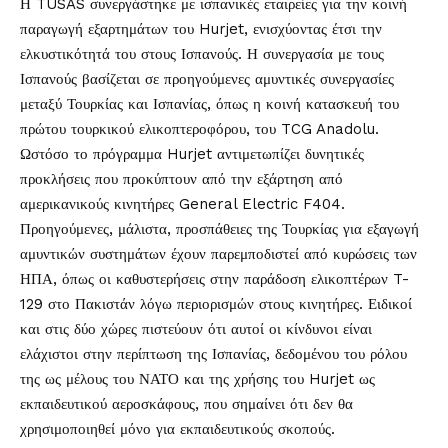
Η TUSAS συνεργάστηκε με ισπανικές εταιρείες για την κοινή
παραγωγή εξαρτημάτων του Hurjet, ενισχύοντας έτσι την
ελκυστικότητά του στους Ισπανούς. Η συνεργασία με τους
Ισπανούς βασίζεται σε προηγούμενες αμυντικές συνεργασίες
μεταξύ Τουρκίας και Ισπανίας, όπως η κοινή κατασκευή του
πρώτου τουρκικού ελικοπτεροφόρου, του TCG Anadolu.
Ωστόσο το πρόγραμμα Hurjet αντιμετωπίζει δυνητικές
προκλήσεις που προκύπτουν από την εξάρτηση από
αμερικανικούς κινητήρες General Electric F404.
Προηγούμενες, μάλιστα, προσπάθειες της Τουρκίας για εξαγωγή
αμυντικών συστημάτων έχουν παρεμποδιστεί από κυρώσεις των
ΗΠΑ, όπως οι καθυστερήσεις στην παράδοση ελικοπτέρων T-
129 στο Πακιστάν λόγω περιορισμών στους κινητήρες. Ειδικοί
και στις δύο χώρες πιστεύουν ότι αυτοί οι κίνδυνοι είναι
ελάχιστοι στην περίπτωση της Ισπανίας, δεδομένου του ρόλου
της ως μέλους του ΝΑΤΟ και της χρήσης του Hurjet ως
εκπαιδευτικού αεροσκάφους, που σημαίνει ότι δεν θα
χρησιμοποιηθεί μόνο για εκπαιδευτικούς σκοπούς.