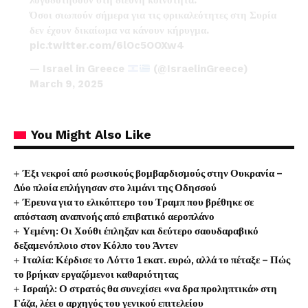
λογοδοτήσουν στη διεθνή κοινότητα.
Όσοι σιωπούν σήμερα για τις φρικαλεότητες στη Συρία
δεν έχουν δικαίωμα να κάνουν κήρυγμα.
pic.twitter.com/6lOc5OOXw4
— Israel in Greece
(@IsraelinGreece)
March 9, 2025
You Might Also Like
Έξι νεκροί από ρωσικούς βομβαρδισμούς στην Ουκρανία –
Δύο πλοία επλήγησαν στο λιμάνι της Οδησσού
Έρευνα για το ελικόπτερο του Τραμπ που βρέθηκε σε
απόσταση αναπνοής από επιβατικό αεροπλάνο
Υεμένη: Οι Χούθι έπληξαν και δεύτερο σαουδαραβικό
δεξαμενόπλοιο στον Κόλπο του Άντεν
Ιταλία: Κέρδισε το Λόττο 1 εκατ. ευρώ, αλλά το πέταξε – Πώς
το βρήκαν εργαζόμενοι καθαριότητας
Ισραήλ: Ο στρατός θα συνεχίσει «να δρα προληπτικά» στη
Γάζα, λέει ο αρχηγός του γενικού επιτελείου