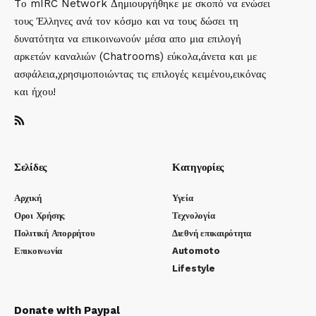
Tο mIRC Network Δημιουργήθηκε με σκοπό να ενώσει
τους Έλληνες ανά τον κόσμο και να τους δώσει τη
δυνατότητα να επικοινωνούν μέσα απο μια επιλογή
αρκετών καναλιών (Chatrooms) εύκολα,άνετα και με
ασφάλεια,χρησιμοποιώντας τις επιλογές κειμένου,εικόνας
και ήχου!
Σελίδες
Κατηγορίες
Αρχική
Υγεία
Οροι Χρήσης
Τεχνολογία
Πολιτική Απορρήτου
Διεθνή επικαιρότητα
Επικοινωνία
Automoto
Lifestyle
Donate with Paypal