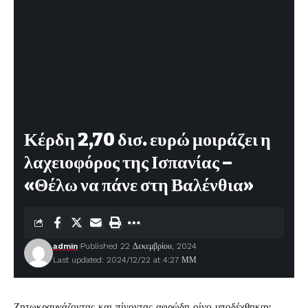
Κέρδη 2,70 δισ. ευρώ μοιράζει η
λαχειοφόρος της Ισπανίας –
«Θέλω να πάνε στη Βαλένθια»
admin
Published 22 Δεκεμβρίου, 2024
Last updated: 2024/12/22 at 4:27 ΜΜ
Ζητωκραυγάζοντας και πίνοντας αφρώδη οίνο υποδέχθηκαν