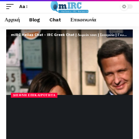
Aa
Αρχική
Blog
Chat
Επικοινωνία
mIRC Hellas Chat - IRC Greek Chat | Δωρεάν τσατ | Συνομιλία | Γνωριμίες | FREE
ΔΙΕΘΝΉ ΕΠΙΚΑΙΡΌΤΗΤΑ