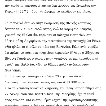
την τεράστια χριστουγεννιάτικη λαχειοφόρο της
Ισπανίας
την
Κυριακή (22/12), όσοι κατάφεραν να κερδίσουν εισιτήρια.
Το συνολικό έπαθλο στην εκδήλωση της εθνικής λοταρίας
έφτασε τα 2,71 δισ. ευρώ φέτος, ενώ το κορυφαίο βραβείο,
γνωστό ως El Gordo, κέρδισαν οι κάτοχοι εισιτηρίων στη
βόρεια πόλη Λογκρόνιο, την πρωτεύουσα της περιοχής λα Ριόχα.
«Θα ήθελα το έπαθλο να πάει στη Βαλένθια. Ειλικρινά, νομίζω
ότι πρέπει να πάει στις πληγείσες περιοχές» δήλωσε ο 25χρονος
Βίνσεντ Γιασίντο, ο οποίος ήταν ντυμένος με μια παραδοσιακή
στολή της Βαλένθια. «Θα το θέλαμε πολύ» ανέφερε στον
Guardian
.
Το βασικότερο εισιτήριο κοστίζει 20 ευρώ και δίνει τη
δυνατότητα να κερδίσει κανείς έως και 400.000 ευρώ.
«Για τη χριστουγεννιάτικη κλήρωση, που πραγματοποιήθηκε στις
22 Δεκεμβρίου στο Teatro Real της Μαδρίτης, έχουν τεθεί
προς πώληση 193 εκατομμύρια λαχνοί της Χριστουγεννιάτικης
Λοταρίας. Φέτος η έκδοση αποτελείται από 193 σειρές(οκτώ