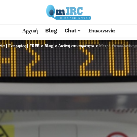
Αρχική
Blog
Chat
Επικοινωνία
α | Γνωριμίες | FREE
>
Blog
>
Διεθνή επικαιρότητα
>
Μετρό Θεσσαλονίκης: