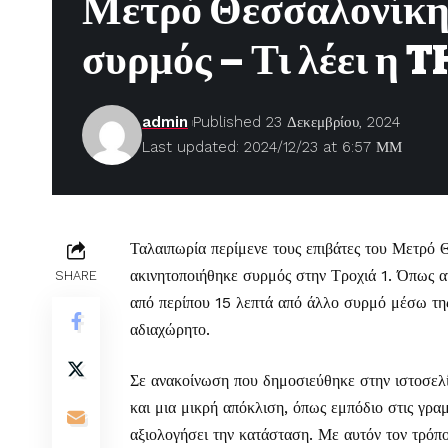
Μετρό Θεσσαλονίκης
συρμός – Τι λέει η
admin
Published 23 Δεκεμβρίου, 2024
Last updated: 2024/12/23 at 6:57 ΜΜ
Ταλαιπωρία περίμενε τους επιβάτες του Μετρό Θ
ακινητοποιήθηκε συρμός στην Τροχιά 1.
Όπως αν
SHARE
από περίπου 15 λεπτά από άλλο συρμό μέσω της
αδιαχώρητο.
Σε ανακοίνωση που δημοσιεύθηκε στην ιστοσελ
και μια μικρή απόκλιση, όπως εμπόδιο στις γρα
αξιολογήσει την κατάσταση. Με αυτόν τον τρόπ