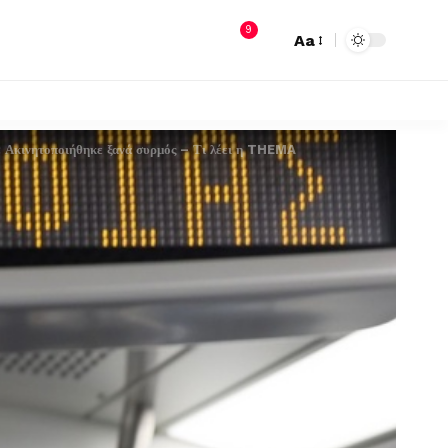
9
Aa
 Ακινητοποιήθηκε ξανά συρμός – Τι λέει η THEMA