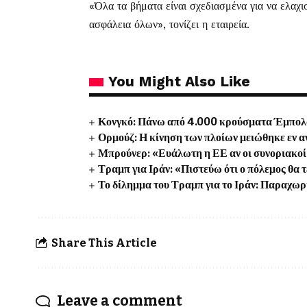
«Όλα τα βήματα είναι σχεδιασμένα για να ελαχι
ασφάλεια όλων», τονίζει η εταιρεία.
You Might Also Like
Κονγκό: Πάνω από 4.000 κρούσματα Έμπολα 
Ορμούζ: Η κίνηση των πλοίων μειώθηκε εν 
Μπρούνερ: «Ευάλωτη η ΕΕ αν οι συνοριακοί 
Τραμπ για Ιράν: «Πιστεύω ότι ο πόλεμος θα 
Το δίλημμα του Τραμπ για το Ιράν: Παραχωρή
Share This Article
Leave a comment