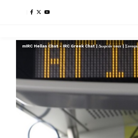
mIRC Hellas Chat - IRC Greek Chat | Δωρεάν τσατ | Συνομιλί