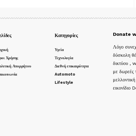
Donate w
ελίδες
Κατηγορίες
Λόγο συνεχ
ρχική
Υγεία
δύσκολη θέ
ροι Χρήσης
Τεχνολογία
δικτύου , 
ολιτική Απορρήτου
Διεθνή επικαιρότητα
με δωρεές τ
πικοινωνία
Automoto
μελλοντική
Lifestyle
εικονίδιο 