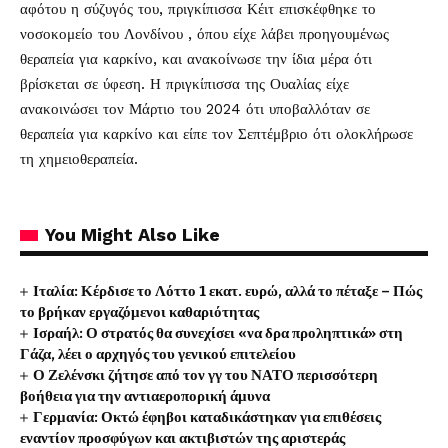
αφότου η σύζυγός του, πριγκίπισσα Κέιτ επισκέφθηκε το
νοσοκομείο του Λονδίνου , όπου είχε λάβει προηγουμένως
θεραπεία για καρκίνο, και ανακοίνωσε την ίδια μέρα ότι
βρίσκεται σε ύφεση. Η πριγκίπισσα της Ουαλίας είχε
ανακοινώσει τον Μάρτιο του 2024 ότι υποβαλλόταν σε
θεραπεία για καρκίνο και είπε τον Σεπτέμβριο ότι ολοκλήρωσε
τη χημειοθεραπεία.
You Might Also Like
Ιταλία: Κέρδισε το Λόττο 1 εκατ. ευρώ, αλλά το πέταξε – Πώς
το βρήκαν εργαζόμενοι καθαριότητας
Ισραήλ: Ο στρατός θα συνεχίσει «να δρα προληπτικά» στη
Γάζα, λέει ο αρχηγός του γενικού επιτελείου
Ο Ζελένσκι ζήτησε από τον γγ του ΝΑΤΟ περισσότερη
βοήθεια για την αντιαεροπορική άμυνα
Γερμανία: Οκτώ έφηβοι καταδικάστηκαν για επιθέσεις
εναντίον προσφύγων και ακτιβιστών της αριστεράς