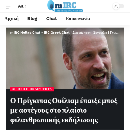
Aa
Αρχική
Blog
Chat
Επικοινωνία
mIRC Hellas Chat - IRC Greek Chat | Δωρεάν τσατ | Συνομιλία | Γνωριμίες | FREE
ΔΙΕΘΝΉ ΕΠΙΚΑΙΡΌΤΗΤΑ
Ο Πρίγκιπας Ουίλιαμ έπαιξε μποξ
με αστέγους στο πλαίσιο
φιλανθρωπικής εκδήλωσης