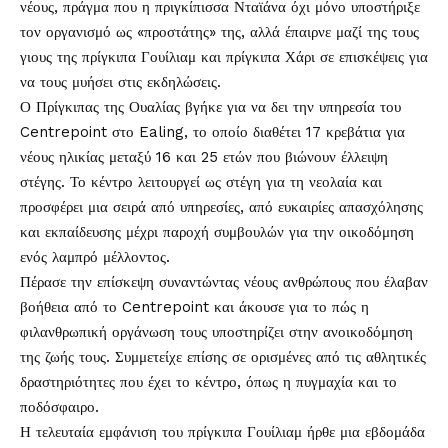
νέους, πράγμα που η πριγκίπισσα Νταϊάνα όχι μόνο υποστήριξε
τον οργανισμό ως «προστάτης» της, αλλά έπαιρνε μαζί της τους
γιους της πρίγκιπα Γουίλιαμ και πρίγκιπα Χάρι σε επισκέψεις για
να τους μυήσει στις εκδηλώσεις.
Ο Πρίγκιπας της Ουαλίας βγήκε για να δει την υπηρεσία του
Centrepoint στο Ealing, το οποίο διαθέτει 17 κρεβάτια για
νέους ηλικίας μεταξύ 16 και 25 ετών που βιώνουν έλλειψη
στέγης. Το κέντρο λειτουργεί ως στέγη για τη νεολαία και
προσφέρει μια σειρά από υπηρεσίες, από ευκαιρίες απασχόλησης
και εκπαίδευσης μέχρι παροχή συμβουλών για την οικοδόμηση
ενός λαμπρό μέλλοντος.
Πέρασε την επίσκεψη συναντώντας νέους ανθρώπους που έλαβαν
βοήθεια από το Centrepoint και άκουσε για το πώς η
φιλανθρωπική οργάνωση τους υποστηρίζει στην ανοικοδόμηση
της ζωής τους. Συμμετείχε επίσης σε ορισμένες από τις αθλητικές
δραστηριότητες που έχει το κέντρο, όπως η πυγμαχία και το
ποδόσφαιρο.
Η τελευταία εμφάνιση του πρίγκιπα Γουίλιαμ ήρθε μια εβδομάδα