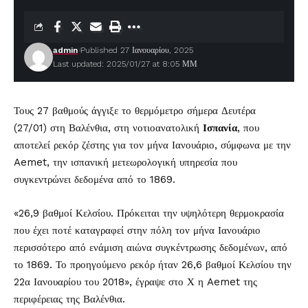
admin
Published 27 Ιανουαρίου, 2025
Last updated: 2025/01/27 at 8:05 ΜΜ
Τους 27 βαθμούς άγγιξε το θερμόμετρο σήμερα Δευτέρα
(27/01) στη Βαλένθια, στη νοτιοανατολική
Ισπανία
, που
αποτελεί ρεκόρ ζέστης για τον μήνα Ιανουάριο, σύμφωνα με την
Aemet, την ισπανική μετεωρολογική υπηρεσία που
συγκεντρώνει δεδομένα από το 1869.
«26,9 βαθμοί Κελσίου. Πρόκειται την υψηλότερη θερμοκρασία
που έχει ποτέ καταγραφεί στην πόλη τον μήνα Ιανουάριο
περισσότερο από ενάμιση αιώνα συγκέντρωσης δεδομένων, από
το 1869. Το προηγούμενο ρεκόρ ήταν 26,6 βαθμοί Κελσίου την
22α Ιανουαρίου του 2018», έγραψε στο Χ η Aemet της
περιφέρειας της Βαλένθια.