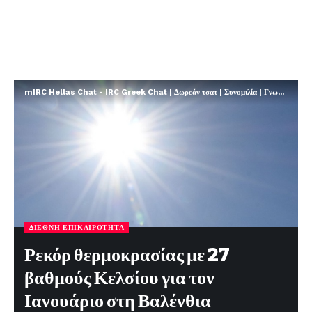
mIRC Hellas Chat - IRC Greek Chat | Δωρεάν τσατ | Συνομιλία | Γνωριμίες | FREE
ΔΙΕΘΝΉ ΕΠΙΚΑΙΡΌΤΗΤΑ
Ρεκόρ θερμοκρασίας με 27
βαθμούς Κελσίου για τον
Ιανουάριο στη Βαλένθια