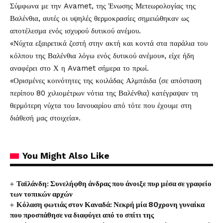
Σύμφωνα με την Avamet, της Ένωσης Μετεωρολογίας της
Βαλένθια, αυτές οι υψηλές θερμοκρασίες σημειώθηκαν ως
αποτέλεσμα ενός ισχυρού δυτικού ανέμου.
«Νύχτα εξαιρετικά ζεστή στην ακτή και κοντά στα παράλια του
κόλπου της Βαλένθια λόγω ενός δυτικού ανέμου», είχε ήδη
αναφέρει στο Χ η Avamet σήμερα το πρωί.
«Ορισμένες κοινότητες της κοιλάδας Αλμπάιδα (σε απόσταση
περίπου 80 χιλιομέτρων νότια της Βαλένθια) κατέγραψαν τη
θερμότερη νύχτα του Ιανουαρίου από τότε που έχουμε στη
διάθεσή μας στοιχεία».
You Might Also Like
Ταϊλάνδη: Συνελήφθη άνδρας που άνοιξε πυρ μέσα σε γραφείο
των τοπικών αρχών
Κόλαση φωτιάς στον Καναδά: Νεκρή μία 80χρονη γυναίκα
που προσπάθησε να διαφύγει από το σπίτι της