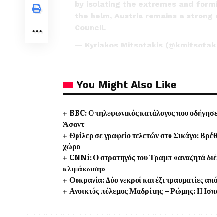
by isolating the extremes and form
the helm, Austria remains a strong
Council.
— Kyriakos Mitsotakis (@kmitsotak
You Might Also Like
BBC: Ο τηλεφωνικός κατάλογος που οδήγησε
Άσαντ
Θρίλερ σε γραφείο τελετών στο Σικάγο: Βρέ
χώρο
CNNi: Ο στρατηγός του Τραμπ «αναζητά διέ
κλιμάκωση»
Ουκρανία: Δύο νεκροί και έξι τραυματίες 
Ανοικτός πόλεμος Μαδρίτης – Ρώμης: Η Ισπα