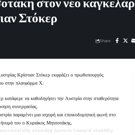
τάκη στον νέο καγκελάρ
ιαν Στόκερ
Share
Αυστρίας Κρίστιαν Στόκερ εκφράζει ο πρωθυπουργός
ου στην πλατφόρμα Χ.
κερ κατάφερε να καθοδηγήσει την Αυστρία στην σταθερότητα
ρνηση συνεργασίας.
στρία παραμένει μια ισχυρή και εποικοδομητική φωνή στο
μήνυμά του ο Κυριάκος Μητσοτάκης.
successfully steering Austria toward stability