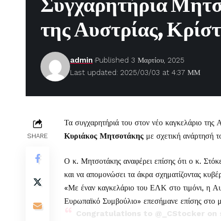
Συγχαρητήρια Μητσο
της Αυστρίας, Κρίστ
admin
Published 3 Μαρτίου, 2025
Last updated: 2025/03/03 at 4:37 ΜΜ
Τα συγχαρητήριά του στον νέο καγκελάριο της 
Κυριάκος Μητσοτάκης
με σχετική ανάρτησή τ
SHARE
Ο κ. Μητσοτάκης αναφέρει επίσης ότι ο κ. Στό
και να απομονώσει τα άκρα σχηματίζοντας κυβέ
«Με έναν καγκελάριο του ΕΛΚ στο τιμόνι, η Αυ
Ευρωπαϊκό Συμβούλιο» επεσήμανε επίσης στο 
Congratulations to
@_CStocker
on 