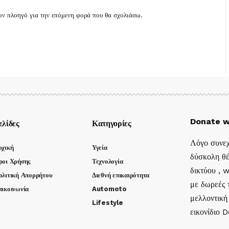
τον πλοηγό για την επόμενη φορά που θα σχολιάσω.
Donate w
ελίδες
Κατηγορίες
Λόγο συνεχ
ρχική
Υγεία
δύσκολη θέ
ροι Χρήσης
Τεχνολογία
δικτύου , 
ολιτική Απορρήτου
Διεθνή επικαιρότητα
με δωρεές τ
πικοινωνία
Automoto
μελλοντική
Lifestyle
εικονίδιο 