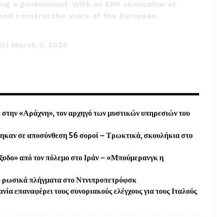
ing a government. With an EPP chancellor at
 and constructive voice at the European
is)
March 3, 2025
 στην «Αράχνη», τον αρχηγό των μυστικών υπηρεσιών του
θηκαν σε αποσύνθεση 56 σοροί – Τρωκτικά, σκουλήκια στο
ξοδο» από τον πόλεμο στο Ιράν – «Μπούμερανγκ η
από ρωσικά πλήγματα στο Ντνιπροπετρόφσκ
νία επαναφέρει τους συνοριακούς ελέγχους για τους Ιταλούς