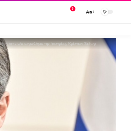
9
Aa
άκη στον νέο καγκελάριο της Αυστρίας, Κρίστιαν Στόκερ