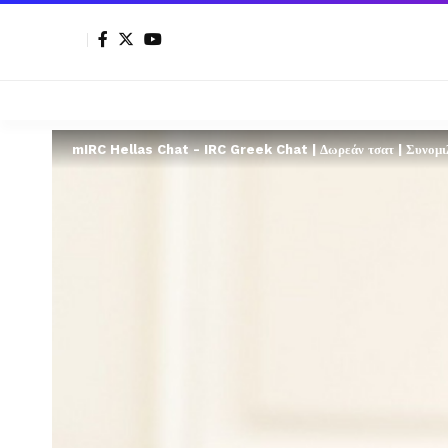
mIRC Hellas Chat - IRC Greek Chat | Δωρεάν τσατ | Συνομιλί