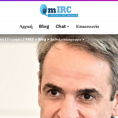
Αρχική
Blog
Chat
Επικοινωνία
α | Γνωριμίες | FREE
>
Blog
>
Διεθνή επικαιρότητα
>
Συγχαρητήρια Μητσοτ