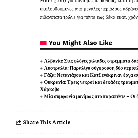
Eddington) για σύντομες περιόδους, κατά τη δ
ακολουθούμενες από μεγάλες περιόδους αδράνεια
πιθανότατα τρώνε για πέντε έως δέκα εκατ. χρόν
You Might Also Like
Αλβανία: Στις φλόγες χιλιάδες στρέμματα δ
Αυστραλία: Παραλίγο σύγκρουση δύο αεροπλ
Γάζα: Νετανιάχου και Κατζ ενέκριναν έργα 
Ουκρανία: Τρεις νεκροί και δεκάδες τραυμα
Χάρκοβο
Μία συμφωνία μονίμως στο παραπέντε – Οι ό
Share This Article