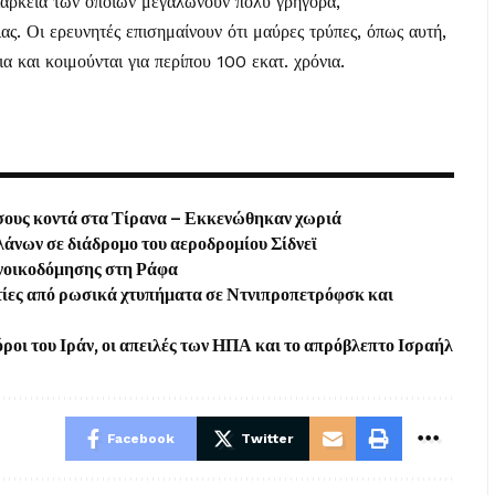
ιάρκεια των οποίων μεγαλώνουν πολύ γρήγορα,
ς. Οι ερευνητές επισημαίνουν ότι μαύρες τρύπες, όπως αυτή,
ια και κοιμούνται για περίπου 100 εκατ. χρόνια.
άσους κοντά στα Τίρανα – Εκκενώθηκαν χωριά
άνων σε διάδρομο του αεροδρομίου Σίδνεϊ
ανοικοδόμησης στη Ράφα
τίες από ρωσικά χτυπήματα σε Ντνιπροπετρόφσκ και
ροι του Ιράν, οι απειλές των ΗΠΑ και το απρόβλεπτο Ισραήλ
Facebook
Twitter