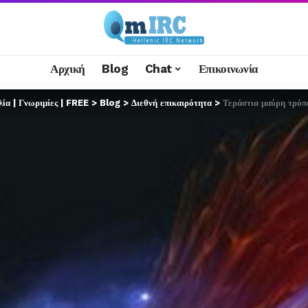
Αρχική
Blog
Chat
Επικοινωνία
α | Γνωριμίες | FREE
>
Blog
>
Διεθνή επικαιρότητα
>
Τεράστια μαύρη τρύπα