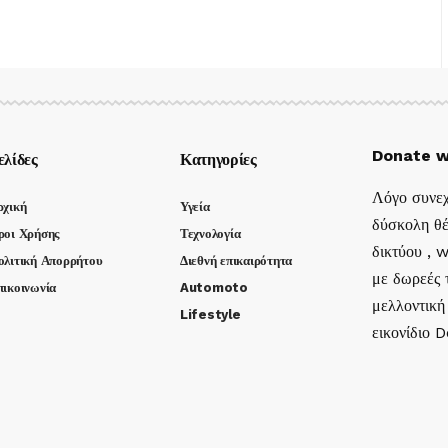
Donate w
ελίδες
Κατηγορίες
Λόγο συνεχ
ρχική
Υγεία
δύσκολη θέ
ροι Χρήσης
Τεχνολογία
δικτύου , 
ολιτική Απορρήτου
Διεθνή επικαιρότητα
με δωρεές τ
πικοινωνία
Automoto
μελλοντική
Lifestyle
εικονίδιο 