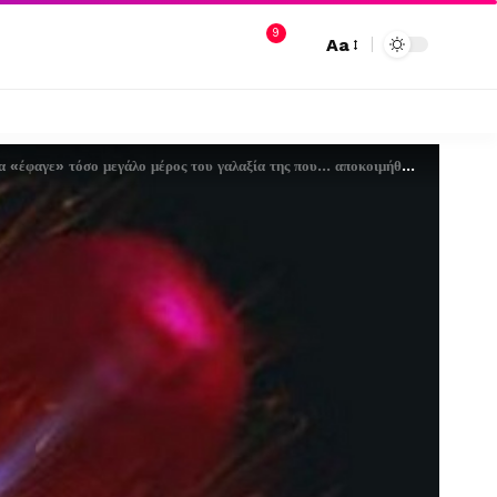
9
Aa
 «έφαγε» τόσο μεγάλο μέρος του γαλαξία της που… αποκοιμήθηκε