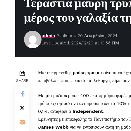
Τεράστια μαύρη τρύ
μέρος του γαλαξία 
admin
Published 20 Δεκεμβρίου, 2024
Last updated: 2024/12/20 at 10:56 ΠΜ
Μια υπερμεγέθης
μαύρη τρύπα
φαίνεται να έχε
περιβάλλει, που…. έπεσε σε λήθαργο, δήλωσαν 
SHARE
Με μία μάζα περίπου 400 εκατομμύρια φορές μ
τρύπα έχει φτάσει να αντιπροσωπεύει το 40% το
0,1%, αναφέρει ο
Independent
.
Eρευνητές με επικεφαλής το Πανεπιστήμιο του 
James Webb
για να εντοπίσουν αυτή τη μαύ