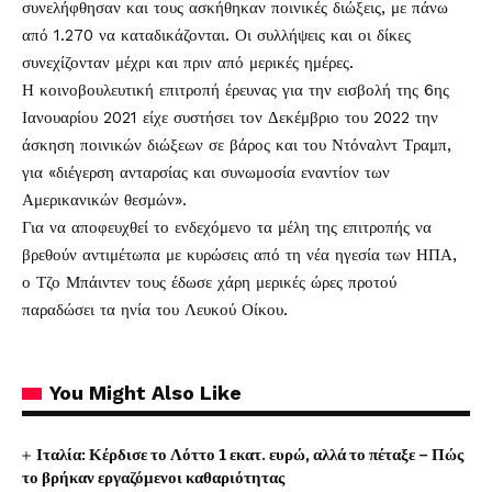
συνελήφθησαν και τους ασκήθηκαν ποινικές διώξεις, με πάνω
από 1.270 να καταδικάζονται. Οι συλλήψεις και οι δίκες
συνεχίζονταν μέχρι και πριν από μερικές ημέρες.
Η κοινοβουλευτική επιτροπή έρευνας για την εισβολή της 6ης
Ιανουαρίου 2021 είχε συστήσει τον Δεκέμβριο του 2022 την
άσκηση ποινικών διώξεων σε βάρος και του Ντόναλντ Τραμπ,
για «διέγερση ανταρσίας και συνωμοσία εναντίον των
Αμερικανικών θεσμών».
Για να αποφευχθεί το ενδεχόμενο τα μέλη της επιτροπής να
βρεθούν αντιμέτωπα με κυρώσεις από τη νέα ηγεσία των ΗΠΑ,
ο Τζο Μπάιντεν τους έδωσε χάρη μερικές ώρες προτού
παραδώσει τα ηνία του Λευκού Οίκου.
You Might Also Like
Ιταλία: Κέρδισε το Λόττο 1 εκατ. ευρώ, αλλά το πέταξε – Πώς
το βρήκαν εργαζόμενοι καθαριότητας