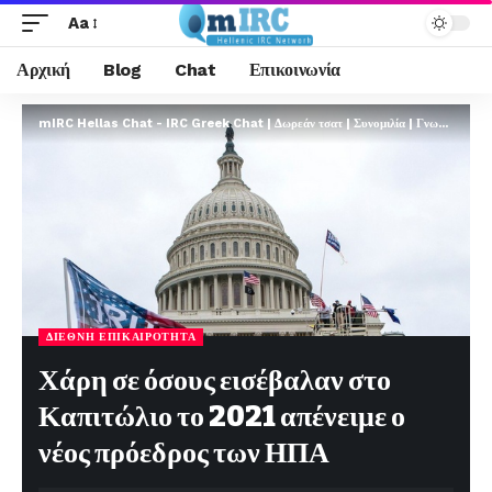
Aa
Αρχική
Blog
Chat
Επικοινωνία
mIRC Hellas Chat - IRC Greek Chat | Δωρεάν τσατ | Συνομιλία | Γνωριμίες | FREE
ΔΙΕΘΝΉ ΕΠΙΚΑΙΡΌΤΗΤΑ
Χάρη σε όσους εισέβαλαν στο
Καπιτώλιο το 2021 απένειμε ο
νέος πρόεδρος των ΗΠΑ