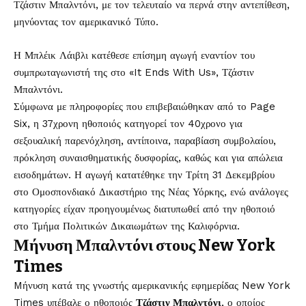
Τζάστιν Μπαλντόνι, με τον τελευταίο να περνά στην αντεπίθεση,
μηνύοντας τον αμερικανικό Τύπο.
Η Μπλέικ Λάιβλι κατέθεσε επίσημη αγωγή εναντίον του
συμπρωταγωνιστή της στο «It Ends With Us», Τζάστιν
Μπαλντόνι.
Σύμφωνα με πληροφορίες που επιβεβαιώθηκαν από το Page
Six, η 37χρονη ηθοποιός κατηγορεί τον 40χρονο για
σεξουαλική παρενόχληση, αντίποινα, παραβίαση συμβολαίου,
πρόκληση συναισθηματικής δυσφορίας, καθώς και για απώλεια
εισοδημάτων. Η αγωγή κατατέθηκε την Τρίτη 31 Δεκεμβρίου
στο Ομοσπονδιακό Δικαστήριο της Νέας Υόρκης, ενώ ανάλογες
κατηγορίες είχαν προηγουμένως διατυπωθεί από την ηθοποιό
στο Τμήμα Πολιτικών Δικαιωμάτων της Καλιφόρνια.
Μήνυση Μπαλντόνι στους New York
Times
Mήνυση κατά της γνωστής αμερικανικής εφημερίδας New York
Times υπέβαλε ο ηθοποιός
Τζάστιν Μπαλντόνι
, ο οποίος