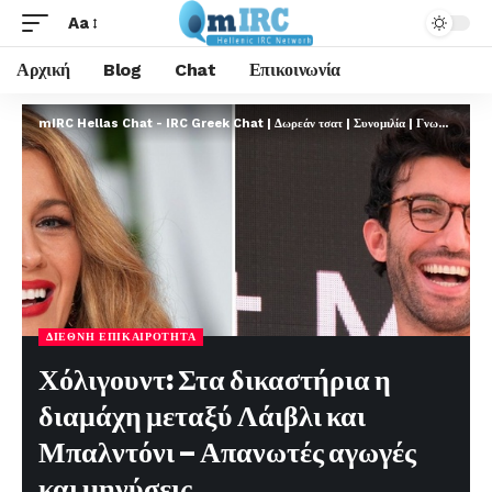
Aa
Αρχική
Blog
Chat
Επικοινωνία
mIRC Hellas Chat - IRC Greek Chat | Δωρεάν τσατ | Συνομιλία | Γνωριμίες | FREE
ΔΙΕΘΝΉ ΕΠΙΚΑΙΡΌΤΗΤΑ
Χόλιγουντ: Στα δικαστήρια η
διαμάχη μεταξύ Λάιβλι και
Μπαλντόνι – Απανωτές αγωγές
και μηνύσεις