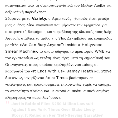
κατηγορείται από τη συμπρωταγωνίστριά του Μπλέιν Λάιβλι για
σεξουαλική παρενόχληση.
Σύμφωνα με το
Variety
, ο Αμερικανός ηθοποιός είναι μεταξύ
μιας ομάδας δέκα εναγόντων που μήνυσαν την εφημερίδα για
συκοφαντική δυσφήμιση και παραβίαση της ιδιωτικής τους ζωής.
Αφορμή, στάθηκε το άρθρο της 21ης ​​Δεκεμβρίου της εφημερίδας
με τίτλο «We Can Bury Anyone”: Inside a Hollywood
Smear Machine», το οποίο οδήγησε το πρακτορείο WME να
τον εγκαταλείψει ως πελάτη λίγες ώρες μετά τη δημοσίευσή του.
Οι ενάγοντες, στους οποίους περιλαμβάνονται επίσης οι
παραγωγοί του «It Ends With Us», Jamey Heath και Steve
Sarowitz, ισχυρίζονται ότι οι Times βασίστηκαν σε
«επιλεγμένες και τροποποιημένες επικοινωνίες χωρίς να υπάρχει
το απαραίτητο πλαίσιο και με σκοπό οι σκόπιμα συνδυασμένες
πληροφορίες να παραπλανήσουν».
Justin Baldoni Files $250 Million Lawsuit
Against New York Times Over Blake Lively
Story: It Relied on Her ‘Self-Serving Narrative’