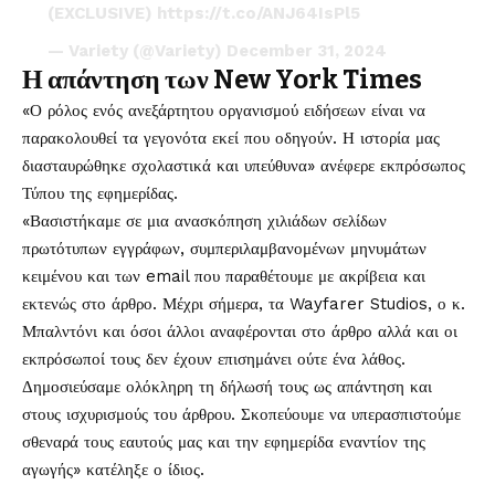
(EXCLUSIVE)
https://t.co/ANJ64IsPl5
— Variety (@Variety)
December 31, 2024
Η απάντηση των New York Times
«Ο ρόλος ενός ανεξάρτητου οργανισμού ειδήσεων είναι να
παρακολουθεί τα γεγονότα εκεί που οδηγούν. Η ιστορία μας
διασταυρώθηκε σχολαστικά και υπεύθυνα» ανέφερε εκπρόσωπος
Τύπου της εφημερίδας.
«Βασιστήκαμε σε μια ανασκόπηση χιλιάδων σελίδων
πρωτότυπων εγγράφων, συμπεριλαμβανομένων μηνυμάτων
κειμένου και των email που παραθέτουμε με ακρίβεια και
εκτενώς στο άρθρο. Μέχρι σήμερα, τα Wayfarer Studios, ο κ.
Μπαλντόνι και όσοι άλλοι αναφέρονται στο άρθρο αλλά και οι
εκπρόσωποί τους δεν έχουν επισημάνει ούτε ένα λάθος.
Δημοσιεύσαμε ολόκληρη τη δήλωσή τους ως απάντηση και
στους ισχυρισμούς του άρθρου. Σκοπεύουμε να υπερασπιστούμε
σθεναρά τους εαυτούς μας και την εφημερίδα εναντίον της
αγωγής» κατέληξε ο ίδιος.