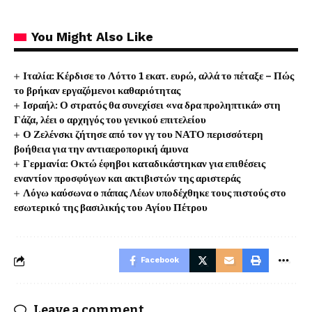
You Might Also Like
Ιταλία: Κέρδισε το Λόττο 1 εκατ. ευρώ, αλλά το πέταξε – Πώς
το βρήκαν εργαζόμενοι καθαριότητας
Ισραήλ: Ο στρατός θα συνεχίσει «να δρα προληπτικά» στη
Γάζα, λέει ο αρχηγός του γενικού επιτελείου
Ο Ζελένσκι ζήτησε από τον γγ του ΝΑΤΟ περισσότερη
βοήθεια για την αντιαεροπορική άμυνα
Γερμανία: Οκτώ έφηβοι καταδικάστηκαν για επιθέσεις
εναντίον προσφύγων και ακτιβιστών της αριστεράς
Λόγω καύσωνα ο πάπας Λέων υποδέχθηκε τους πιστούς στο
εσωτερικό της βασιλικής του Αγίου Πέτρου
Facebook
Leave a comment