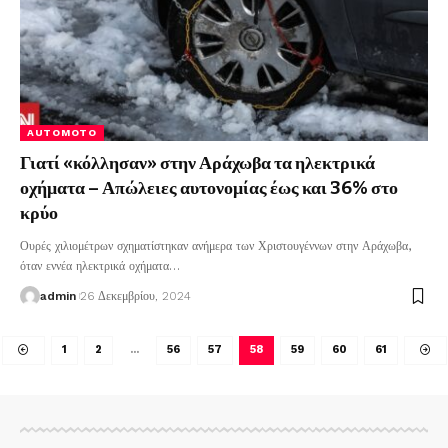
AUTOMOTO
Γιατί «κόλλησαν» στην Αράχωβα τα ηλεκτρικά
οχήματα – Απώλειες αυτονομίας έως και 36% στο
κρύο
Ουρές χιλιομέτρων σχηματίστηκαν ανήμερα των Χριστουγέννων στην Αράχωβα,
όταν εννέα ηλεκτρικά οχήματα
…
admin
26 Δεκεμβρίου, 2024
1
2
…
56
57
58
59
60
61