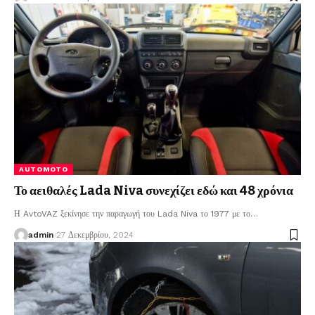
AUTOMOTO
Το αειθαλές Lada Niva συνεχίζει εδώ και 48 χρόνια
Η AvtoVAZ ξεκίνησε την παραγωγή του Lada Niva το 1977 με το
…
admin
27 Δεκεμβρίου, 2024