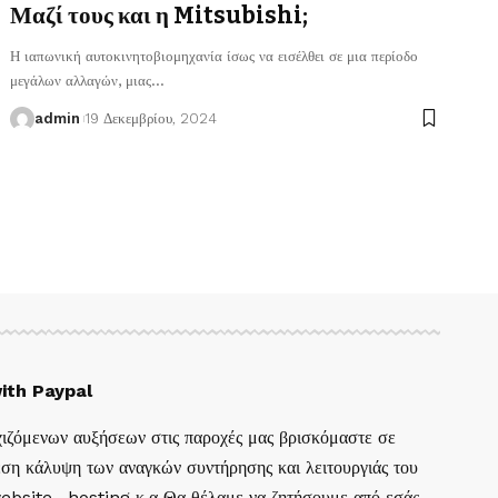
Μαζί τους και η Mitsubishi;
Η ιαπωνική αυτοκινητοβιομηχανία ίσως να εισέλθει σε μια περίοδο
μεγάλων αλλαγών, μιας
…
admin
19 Δεκεμβρίου, 2024
ith Paypal
ιζόμενων αυξήσεων στις παροχές μας βρισκόμαστε σε
ση κάλυψη των αναγκών συντήρησης και λειτουργιάς του
website , hosting κ.α Θα θέλαμε να ζητήσουμε από εσάς