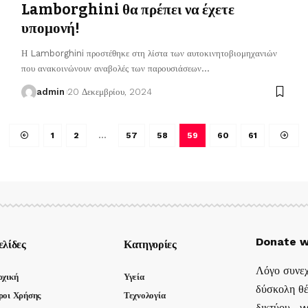
Lamborghini θα πρέπει να έχετε
υπομονή!
Η Lamborghini προστέθηκε στη λίστα των αυτοκινητοβιομηχανιών
που ανακοινώνουν αναβολές των παρουσιάσεων
…
admin
20 Δεκεμβρίου, 2024
1
2
…
57
58
59
60
61
Donate w
ελίδες
Κατηγορίες
Λόγο συνεχ
ρχική
Υγεία
δύσκολη θέ
ροι Χρήσης
Τεχνολογία
δικτύου , 