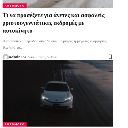
AUTOMOTO
Τι να προσέξετε για άνετες και ασφαλείς
χριστουγεννιάτικες εκδρομές με
αυτοκίνητο
Η εορταστική περίοδος συνοδεύεται με μικρές ή μεγάλες εξορμήσεις
έξω από τα
…
admin
24 Δεκεμβρίου, 2024
AUTOMOTO