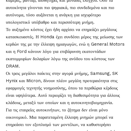
κάμερες, ραντάρ, αισθητήρες και μονάδες ελέγχου. Όσο τα
αυτοκίνητα γίνονται πιο ψηφιακά, πιο συνδεδεμένα και πιο
αυτόνομα, τόσο αυξάνεται η ανάγκη για ισχυρότερο
υπολογιστικό υπόβαθρο και περισσότερη μνήμη.
Το αυξημένο κόστος έχει ήδη αρχίσει να επηρεάζει μεγάλους
κατασκευαστές. Η Honda έχει συνδέσει μέρος της μείωσης των
κερδών της με την έλλειψη ημιαγωγών, ενώ η General Motors
και η Ford κάνουν λόγο για επιβάρυνση εκατοντάδων
εκατομμυρίων δολαρίων λόγω της ανόδου του κόστους των
DRAM.
Οι τρεις μεγάλοι παίκτες στην αγορά μνήμης, Samsung, SK
Hynix και Micron, δίνουν πλέον μεγάλη προτεραιότητα στις
εφαρμογές τεχνητής νοημοσύνης, όπου τα περιθώρια κέρδους
είναι υψηλότερα. Αυτό περιορίζει τη διαθεσιμότητα για άλλους
κλάδους, μεταξύ των οποίων και η αυτοκινητοβιομηχανία.
Για τις εταιρείες αυτοκινήτων, το ζήτημα δεν είναι μόνο
οικονομικό. Μια παρατεταμένη έλλειψη μνημών μπορεί να
επηρεάσει τον εξοπλισμό των μοντέλων, να καθυστερήσει