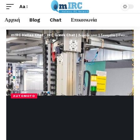
Aa
Αρχική
Blog
Chat
Επικοινωνία
mIRC Hellas Chat - IRC Greek Chat | Δωρεάν τσατ | Συνομιλία | Γνωριμίες | FREE
AUTOMOTO