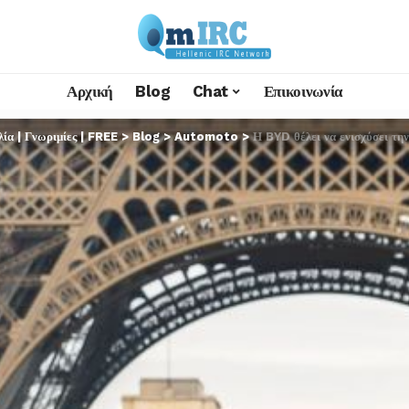
Αρχική
Blog
Chat
Επικοινωνία
α | Γνωριμίες | FREE
>
Blog
>
Automoto
>
Η BYD θέλει να ενισχύσει τη