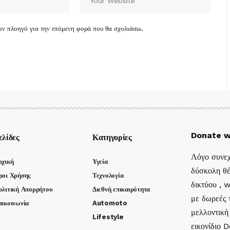
τον πλοηγό για την επόμενη φορά που θα σχολιάσω.
Donate w
ελίδες
Κατηγορίες
Λόγο συνεχ
ρχική
Υγεία
δύσκολη θέ
ροι Χρήσης
Τεχνολογία
δικτύου , 
ολιτική Απορρήτου
Διεθνή επικαιρότητα
με δωρεές τ
πικοινωνία
Automoto
μελλοντική
Lifestyle
εικονίδιο 