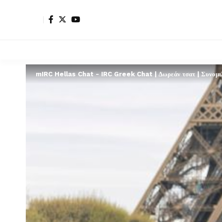
mIRC Hellas Chat - IRC Greek Chat | Δωρεάν τσατ | Συνομιλί