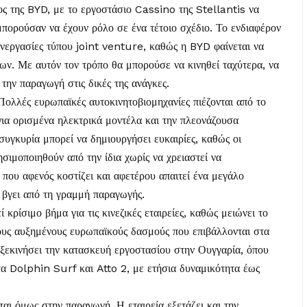
ος της BYD, με το εργοστάσιο Cassino της Stellantis να
πορούσαν να έχουν ρόλο σε ένα τέτοιο σχέδιο. Το ενδιαφέρον
συνεργασίες τύπου joint venture, καθώς η BYD φαίνεται να
ων. Με αυτόν τον τρόπο θα μπορούσε να κινηθεί ταχύτερα, να
την παραγωγή στις δικές της ανάγκες.
 Πολλές ευρωπαϊκές αυτοκινητοβιομηχανίες πιέζονται από το
ια ορισμένα ηλεκτρικά μοντέλα και την πλεονάζουσα
συγκυρία μπορεί να δημιουργήσει ευκαιρίες, καθώς οι
ιμοποιηθούν από την ίδια χωρίς να χρειαστεί να
που αφενός κοστίζει και αφετέρου απαιτεί ένα μεγάλο
 βγει από τη γραμμή παραγωγής.
ρίσιμο βήμα για τις κινεζικές εταιρείες, καθώς μειώνει το
τους αυξημένους ευρωπαϊκούς δασμούς που επιβάλλονται στα
 ξεκινήσει την κατασκευή εργοστασίου στην Ουγγαρία, όπου
τα Dolphin Surf και Atto 2, με ετήσια δυναμικότητα έως
αι όμως στην παραγωγή. Η εταιρεία εξετάζει και την