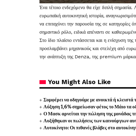
Ένα τέτοιο ενδεχόμενο θα είχε διπλή σημασία.
ευρωπαϊκή αυτοκινητική ιστορία, αναγνωρισιμό
να επιταχύνει την παρουσία της σε κατηγορίες ό
σημαντικό ρόλο, ειδικά απέναντι σε καθιερωμέν
Στο ίδιο πλαίσιο εντάσσεται και η ενίσχυση τη
προσλαμβάνει μηχανικούς και στελέχη από ευρω
την ανάπτυξη της Denza, της premium μάρκας
You Might Also Like
Συμφέρει να οδηγούμε με ανοικτά ή κλειστά 
Αύξηση 1,6% σημείωσαν φέτος το Μάιο τα ο
Ο Μασκ αρνείται την πώληση της μονάδας τ
Αυξήθηκαν οι πωλήσεις των καινούργιων αυ
Αυτοκίνητο: Οι πιθανές βλάβες στο αυτοκίνη