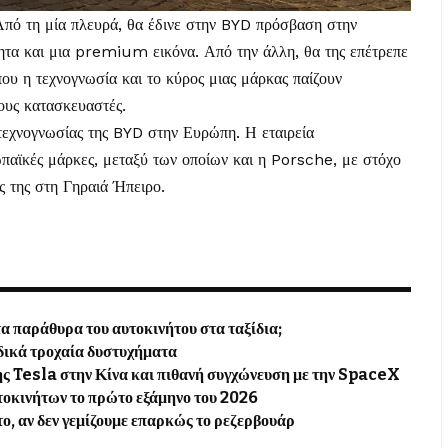
 Από τη μία πλευρά, θα έδινε στην BYD πρόσβαση στην
τητα και μια premium εικόνα. Από την άλλη, θα της επέτρεπε
που η τεχνογνωσία και το κύρος μιας μάρκας παίζουν
ους κατασκευαστές.
ς τεχνογνωσίας της BYD στην Ευρώπη. Η εταιρεία
παϊκές μάρκες, μεταξύ των οποίων και η Porsche, με στόχο
 της στη Γηραιά Ήπειρο.
τα παράθυρα του αυτοκινήτου στα ταξίδια;
δικά τροχαία δυστυχήματα
ης Tesla στην Κίνα και πιθανή συγχώνευση με την SpaceX
τοκινήτων το πρώτο εξάμηνο του 2026
το, αν δεν γεμίζουμε επαρκώς το ρεζερβουάρ