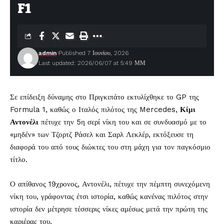
F1
admin
Published 7 Ιουνίου, 2026
Last updated: 2026/06/07 at 5:49 ΜΜ
Σε επίδειξη δύναμης στο Πριγκιπάτο εκτυλίχθηκε το GP της
Formula 1, καθώς ο Ιταλός πιλότος της Mercedes,
Κίμι
Αντονέλι
πέτυχε την 5η σερί νίκη του και σε συνδυασμό με το
«μηδέν» των Τζορτζ Ράσελ και Σαρλ Λεκλέρ, εκτόξευσε τη
διαφορά του από τους διώκτες του στη μάχη για τον παγκόσμιο
τίτλο.
Ο απίθανος 19χρονος, Αντονέλι, πέτυχε την πέμπτη συνεχόμενη
νίκη του, γράφοντας έτσι ιστορία, καθώς κανένας πιλότος στην
ιστορία δεν μέτρησε τέσσερις νίκες αμέσως μετά την πρώτη της
καριέρας του.