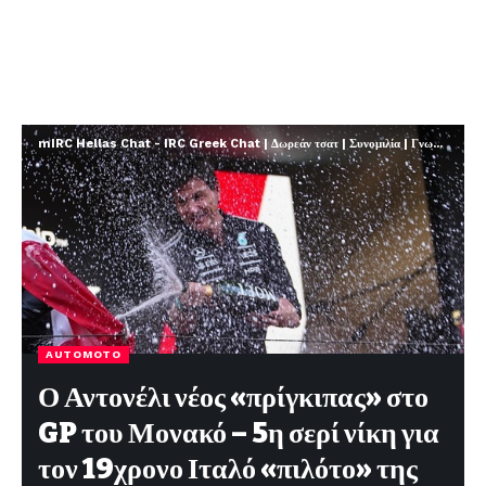
mIRC Hellas Chat - IRC Greek Chat | Δωρεάν τσατ | Συνομιλία | Γνωριμίες | FREE
AUTOMOTO
Ο Αντονέλι νέος «πρίγκιπας» στο
GP του Μονακό – 5η σερί νίκη για
τον 19χρονο Ιταλό «πιλότο» της