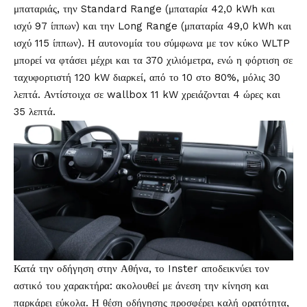
μπαταριάς, την Standard Range (μπαταρία 42,0 kWh και
ισχύ 97 ίππων) και την Long Range (μπαταρία 49,0 kWh και
ισχύ 115 ίππων). Η αυτονομία του σύμφωνα με τον κύκο WLTP
μπορεί να φτάσει μέχρι και τα 370 χιλιόμετρα, ενώ η φόρτιση σε
ταχυφορτιστή 120 kW διαρκεί, από το 10 στο 80%, μόλις 30
λεπτά. Αντίστοιχα σε wallbox 11 kW χρειάζονται 4 ώρες και
35 λεπτά.
Κατά την οδήγηση στην Αθήνα, το Inster αποδεικνύει τον
αστικό του χαρακτήρα: ακολουθεί με άνεση την κίνηση και
παρκάρει εύκολα. Η θέση οδήγησης προσφέρει καλή ορατότητα,