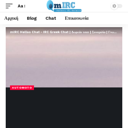
Aa
Αρχική
Blog
Chat
Επικοινωνία
mIRC Hellas Chat - IRC Greek Chat | Δωρεάν τσατ | Συνομιλία | Γνωριμίες | FREE
AUTOMOTO